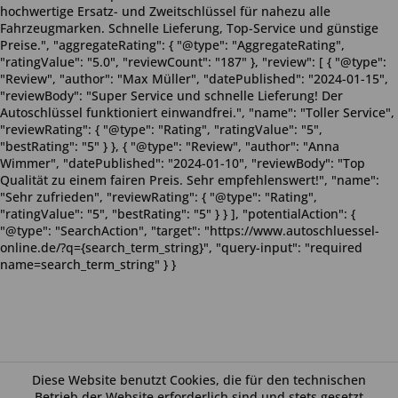
hochwertige Ersatz- und Zweitschlüssel für nahezu alle
Fahrzeugmarken. Schnelle Lieferung, Top-Service und günstige
Preise.", "aggregateRating": { "@type": "AggregateRating",
"ratingValue": "5.0", "reviewCount": "187" }, "review": [ { "@type":
"Review", "author": "Max Müller", "datePublished": "2024-01-15",
"reviewBody": "Super Service und schnelle Lieferung! Der
Autoschlüssel funktioniert einwandfrei.", "name": "Toller Service",
"reviewRating": { "@type": "Rating", "ratingValue": "5",
"bestRating": "5" } }, { "@type": "Review", "author": "Anna
Wimmer", "datePublished": "2024-01-10", "reviewBody": "Top
Qualität zu einem fairen Preis. Sehr empfehlenswert!", "name":
"Sehr zufrieden", "reviewRating": { "@type": "Rating",
"ratingValue": "5", "bestRating": "5" } } ], "potentialAction": {
"@type": "SearchAction", "target": "https://www.autoschluessel-
online.de/?q={search_term_string}", "query-input": "required
name=search_term_string" } }
Diese Website benutzt Cookies, die für den technischen
Betrieb der Website erforderlich sind und stets gesetzt