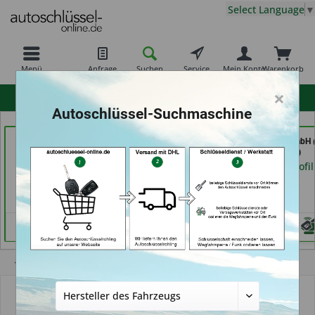
Select Language
▼
Menü
Anfrage
Suchen
Service
Mein Konto
Warenkorb
×
hohe Kundenzufriedenheit
Autoschlüssel-Suchmaschine
Schlüssel-Welt bei
Service Punkt (in
TAYFUN 2.0 GmbH (
Meister Grüner (in
Bremen)
Nürnberg)
München)
Händlerprofil
Händlerprofil
Händlerprofil
Übersicht
Autoschlüsselgehäuse und Zubehör