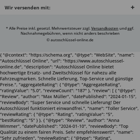
Wir versenden mit:
* Alle Preise inkl. gesetzl. Mehrwertsteuer zzgl.
Versandkosten
und ggf.
Nachnahmegebühren, wenn nicht anders beschrieben
© autoschlüssel-online.de
{ "@context": "https://schema.org", "@type": "WebSite", "name":
"Autoschlüssel Online", "url": "https://www.autoschluessel-
online.de", "description": "Autoschlüssel Online bietet
hochwertige Ersatz- und Zweitschlüssel für nahezu alle
Fahrzeugmarken. Schnelle Lieferung, Top-Service und günstige
Preise.", "aggregateRating": { "@type": "AggregateRating",
"ratingValue": "5.0", "reviewCount": "187" }, "review": [ { "@type":
"Review", "author": "Max Müller", "datePublished": "2024-01-15",
"reviewBody": "Super Service und schnelle Lieferung! Der
Autoschlüssel funktioniert einwandfrei.", "name": "Toller Service",
"reviewRating": { "@type": "Rating", "ratingValue": "5",
"bestRating": "5" } }, { "@type": "Review", "author": "Anna
Wimmer", "datePublished": "2024-01-10", "reviewBody": "Top
Qualität zu einem fairen Preis. Sehr empfehlenswert!", "name":
"Sehr zufrieden", "reviewRating": { "@type": "Rating",