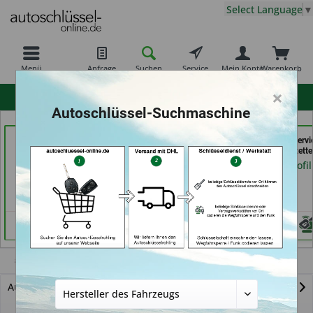
Select Language
▼
Menü
Anfrage
Suchen
Service
Mein Konto
Warenkorb
×
hohe Kundenzufriedenheit
Autoschlüssel-Suchmaschine
Demuro Schuh &
Schuh-Schlüsseldienst
der Schlüssel Servi
Schlüsseldienst (in
BEKASCHO; Im-
Moos (in Märstette
Grevenbroich)
Kaufland (in Worms)
Händlerprofil
Händlerprofil
Händlerprofil
807
Autoschlüssel mit Funk