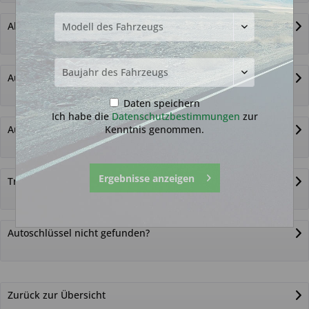
Alternativ-Funkautoschlüssel
Autoschlüssel ohne Funk
Daten speichern
Ich habe die
Datenschutzbestimmungen
zur
Kenntnis genommen.
Autoschlüsselgehäuse und Zubehör
Ergebnisse anzeigen
Transponder
Autoschlüssel nicht gefunden?
Zurück zur Übersicht