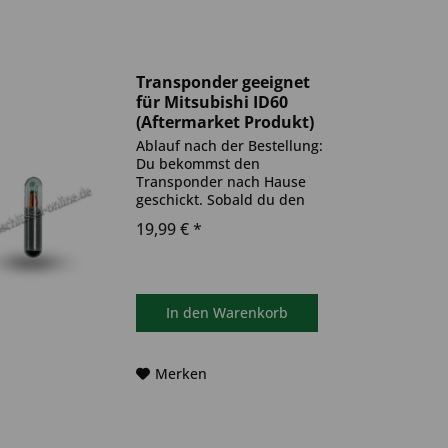
Transponder geeignet
für Mitsubishi ID60
(Aftermarket Produkt)
Ablauf nach der Bestellung:
Du bekommst den
Transponder nach Hause
geschickt. Sobald du den
Transponder hast, muss
19,99 € *
dieser in deinen
Autoschlüssel eingebaut und
anschließend auf dein Auto
codiert werden. Du kannst
dazu einen Termin bei...
In den
Warenkorb
Merken