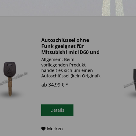
Autoschlüssel ohne
Funk geeignet für
Mitsubishi mit ID60 und
MIT8 (Aftermarket
Allgemein: Beim
Produkt)
vorliegenden Produkt
handelt es sich um einen
Autoschlüssel (kein Original).
Es ist eine Wegfahrsperre
ab 34,99 € *
(Transponder) verbaut. Bitte
achte darauf, dass der
Autoschlüssel deinem altem
gleicht. Ablauf -
Autoschlüssel inkl....
Details
Merken