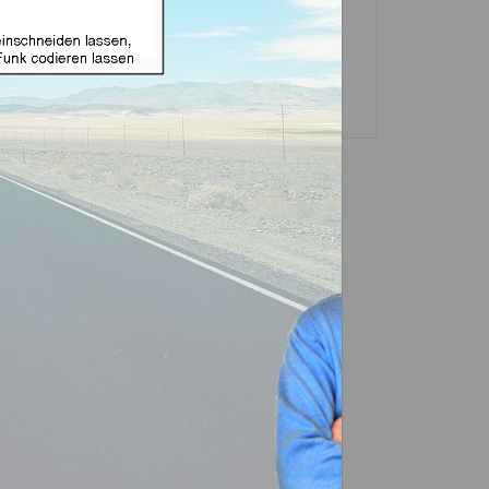
sselgehäuse und
Transponder
ubehör