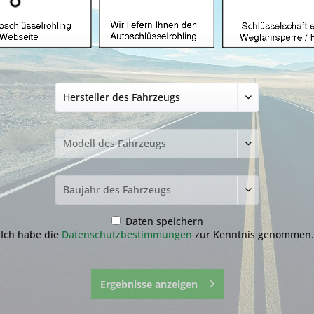
üssel mit Funk
Autoschlüssel ohne Funk
Autoschlü
Z
hlüssel nicht
funden?
Daten speichern
Ich habe die
Datenschutzbestimmungen
zur Kenntnis genommen.
zur Übersicht
Ergebnisse anzeigen