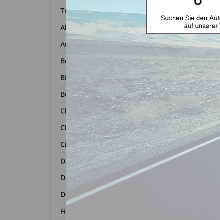
Transponder
Alfa Romeo
Autoschl
Audi
Bentley
BMW
Buick
Chevrolet
Chrysler
Autosc
Citroën
ge
Dacia
Daihatsu
Zurück 
Dodge
Fiat