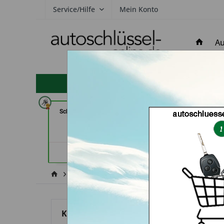
Service/Hilfe
Mein Konto
Au
hohe Kundenzufriedenheit
Schlüsseldienst Possienke (in
Demuro Schuh & S
Bremen)
(in Greven
Händlerprofil
Händler
Mitsubishi
Nativa
Kategorien