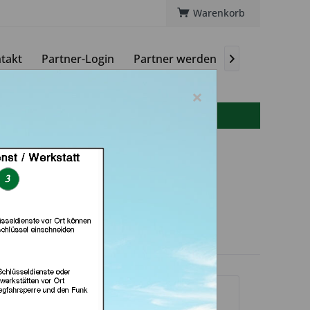
Warenkorb
takt
Partner-Login
Partner werden
Magazin

×
info(at)autoschluessel-online.de
H (in Grevenbroich)
dlerprofil