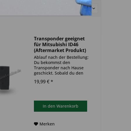
Sortierung:
Transponder geeignet
für Mitsubishi ID46
(Aftermarket Produkt)
Ablauf nach der Bestellung:
Du bekommst den
Transponder nach Hause
geschickt. Sobald du den
Transponder hast, muss
19,99 € *
dieser in deinen
Autoschlüssel eingebaut und
anschließend auf dein Auto
codiert werden. Du kannst
dazu einen Termin bei...
In den
Warenkorb
Merken