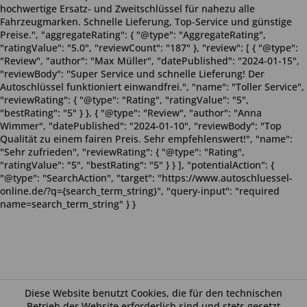
hochwertige Ersatz- und Zweitschlüssel für nahezu alle
Fahrzeugmarken. Schnelle Lieferung, Top-Service und günstige
Preise.", "aggregateRating": { "@type": "AggregateRating",
"ratingValue": "5.0", "reviewCount": "187" }, "review": [ { "@type":
"Review", "author": "Max Müller", "datePublished": "2024-01-15",
"reviewBody": "Super Service und schnelle Lieferung! Der
Autoschlüssel funktioniert einwandfrei.", "name": "Toller Service",
"reviewRating": { "@type": "Rating", "ratingValue": "5",
"bestRating": "5" } }, { "@type": "Review", "author": "Anna
Wimmer", "datePublished": "2024-01-10", "reviewBody": "Top
Qualität zu einem fairen Preis. Sehr empfehlenswert!", "name":
"Sehr zufrieden", "reviewRating": { "@type": "Rating",
"ratingValue": "5", "bestRating": "5" } } ], "potentialAction": {
"@type": "SearchAction", "target": "https://www.autoschluessel-
online.de/?q={search_term_string}", "query-input": "required
name=search_term_string" } }
Diese Website benutzt Cookies, die für den technischen
Betrieb der Website erforderlich sind und stets gesetzt