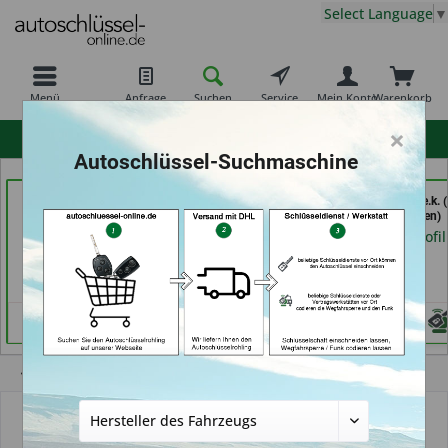
Select Language
▼
Menü
Anfrage
Suchen
Service
Mein Konto
Warenkorb
×
hohe Kundenzufriedenheit
Autoschlüssel-Suchmaschine
Schlüssel Jacobs (in
Demuro Schuh &
moeller-24.de e.k. (
Krefeld)
Schlüsseldienst (in
Gelsenkirchen)
Grevenbroich)
Händlerprofil
Händlerprofil
Händlerprofil
Übersicht
Schlüssel