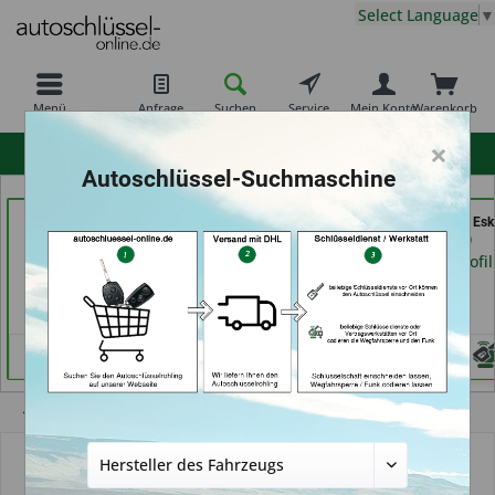
Select Language
▼
Menü
Anfrage
Suchen
Service
Mein Konto
Warenkorb
×
hohe Kundenzufriedenheit
Autoschlüssel-Suchmaschine
moeller-24.de e.k. (in
Bergischer
Shoes & Keys by Eski
Gelsenkirchen)
Schlüsseldienst Brkic,
Erlangen)
Brkic & Wiersbowsky
Händlerprofil
Händlerprofil
GbR (in Wuppertal)
Händlerprofil
Übersicht
Funkschlüssel