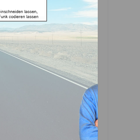
e Funk geeignet für
R (Aftermarket Produkt)
99 € *
(
66,69
% gespart)
e zuerst eine Variante
GTI-Silca
In den
Warenkorb
Artikel?
Bewerten