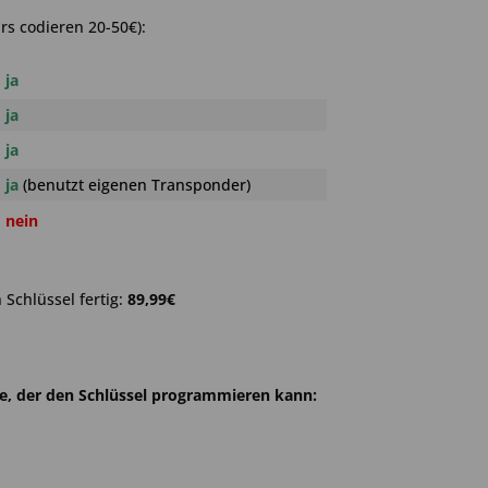
rs codieren 20-50€):
ja
ja
ja
ja
(benutzt eigenen Transponder)
nein
Schlüssel fertig:
89,99€
he, der den Schlüssel programmieren kann: