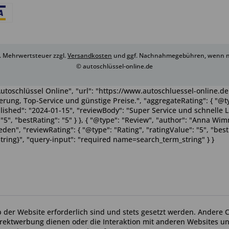
zl. Mehrwertsteuer zzgl.
Versandkosten
und ggf. Nachnahmegebühren, wenn ni
© autoschlüssel-online.de
utoschlüssel Online", "url": "https://www.autoschluessel-online.de"
rung, Top-Service und günstige Preise.", "aggregateRating": { "@ty
ublished": "2024-01-15", "reviewBody": "Super Service und schnelle 
": "5", "bestRating": "5" } }, { "@type": "Review", "author": "Anna 
n", "reviewRating": { "@type": "Rating", "ratingValue": "5", "bestRa
tring}", "query-input": "required name=search_term_string" } }
b der Website erforderlich sind und stets gesetzt werden. Andere C
irektwerbung dienen oder die Interaktion mit anderen Websites u