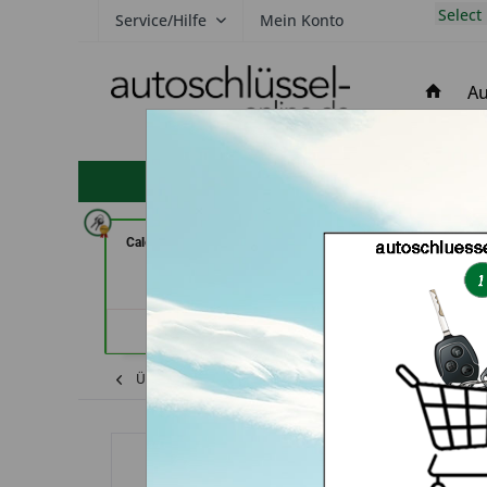
Select
Service/Hilfe
Mein Konto
Au
hohe Kundenzufriedenheit
Calenberger Schlüssedienst (in
GSB Produktio
Hannover)
Pfäffi
Händlerprofil
Händler
Übersicht
Shop
Citroen
Schlüssel