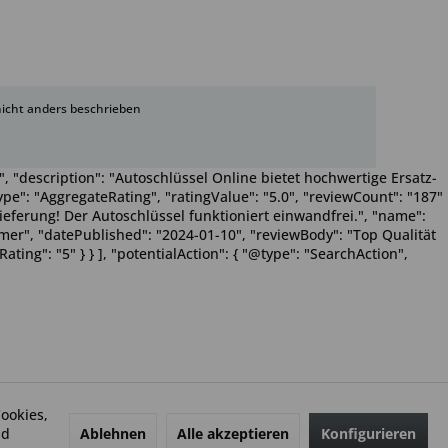
cht anders beschrieben
, "description": "Autoschlüssel Online bietet hochwertige Ersatz-
pe": "AggregateRating", "ratingValue": "5.0", "reviewCount": "187"
Lieferung! Der Autoschlüssel funktioniert einwandfrei.", "name":
Wimmer", "datePublished": "2024-01-10", "reviewBody": "Top Qualität
ting": "5" } } ], "potentialAction": { "@type": "SearchAction",
ookies,
Ablehnen
Alle akzeptieren
Konfigurieren
nd