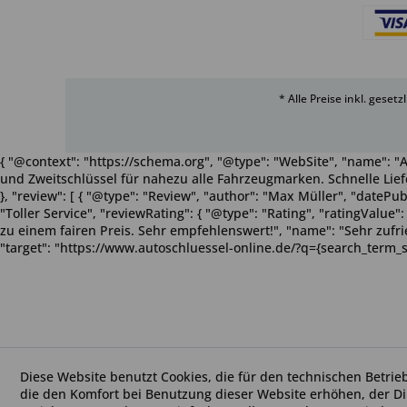
* Alle Preise inkl. geset
{ "@context": "https://schema.org", "@type": "WebSite", "name": "A
und Zweitschlüssel für nahezu alle Fahrzeugmarken. Schnelle Liefe
}, "review": [ { "@type": "Review", "author": "Max Müller", "dateP
"Toller Service", "reviewRating": { "@type": "Rating", "ratingValue
zu einem fairen Preis. Sehr empfehlenswert!", "name": "Sehr zufriede
"target": "https://www.autoschluessel-online.de/?q={search_term_s
Diese Website benutzt Cookies, die für den technischen Betrie
die den Komfort bei Benutzung dieser Website erhöhen, der D