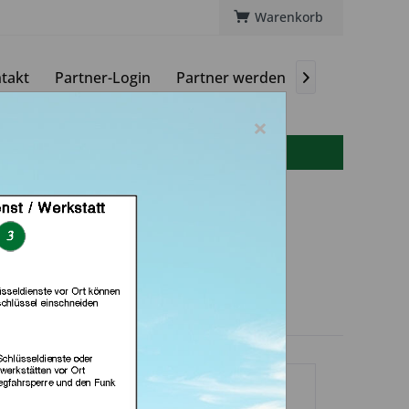
Warenkorb
takt
Partner-Login
Partner werden
Magazin

×
info(at)autoschluessel-online.de
 GmbH (in Nürnberg)
dlerprofil