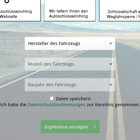
Autoschlüssel ohn
Citroen mit MIT11
ab 9,99 € *
29,
inkl. MwSt.
zzgl. Versandkosten
Bitte wähl
Transponder
ohne
ID46
Daten speichern
Ich habe die
Datenschutzbestimmungen
zur Kenntnis genommen.
Ergebnisse anzeigen
Fragen zum 
Merken