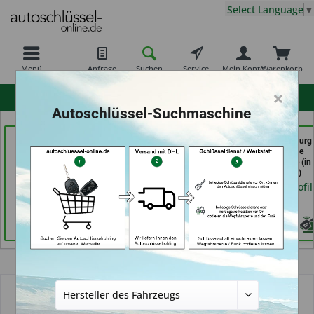
Select Language
▼
Menü
Anfrage
Suchen
Service
Mein Konto
Warenkorb
×
hohe Kundenzufriedenheit
Autoschlüssel-Suchmaschine
Schuh und Schlüssel
Schlüssel Jacobs (in
Carkeys Augsburg
Profi Dschurny (in
Krefeld)
ECU Service
Rosdorf)
Mobilservice (in
Händlerprofil
Augsburg)
Händlerprofil
Händlerprofil
Übersicht
Funkschlüssel