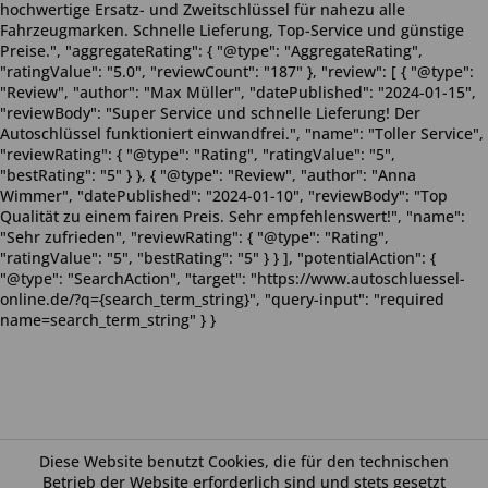
hochwertige Ersatz- und Zweitschlüssel für nahezu alle
Fahrzeugmarken. Schnelle Lieferung, Top-Service und günstige
Preise.", "aggregateRating": { "@type": "AggregateRating",
"ratingValue": "5.0", "reviewCount": "187" }, "review": [ { "@type":
"Review", "author": "Max Müller", "datePublished": "2024-01-15",
"reviewBody": "Super Service und schnelle Lieferung! Der
Autoschlüssel funktioniert einwandfrei.", "name": "Toller Service",
"reviewRating": { "@type": "Rating", "ratingValue": "5",
"bestRating": "5" } }, { "@type": "Review", "author": "Anna
Wimmer", "datePublished": "2024-01-10", "reviewBody": "Top
Qualität zu einem fairen Preis. Sehr empfehlenswert!", "name":
"Sehr zufrieden", "reviewRating": { "@type": "Rating",
"ratingValue": "5", "bestRating": "5" } } ], "potentialAction": {
"@type": "SearchAction", "target": "https://www.autoschluessel-
online.de/?q={search_term_string}", "query-input": "required
name=search_term_string" } }
Diese Website benutzt Cookies, die für den technischen
Betrieb der Website erforderlich sind und stets gesetzt