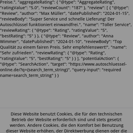
Preise.", "aggregateRating": { "@type": "AggregateRating",
"ratingValue": "5.0", "reviewCount": "187" }, "review": [ { "@type":
"Review", "author": "Max Müller", "datePublished": "2024-01-15",
"reviewBody": "Super Service und schnelle Lieferung! Der
Autoschlüssel funktioniert einwandfrei.", "name": "Toller Service",
"reviewRating": { "@type": "Rating", "ratingValue": "5",
"bestRating": "5" } }, { "@type": "Review", "author": "Anna
Wimmer", "datePublished": "2024-01-10", "reviewBody": "Top
Qualität zu einem fairen Preis. Sehr empfehlenswert!", "name":
"Sehr zufrieden", "reviewRating": { "@type": "Rating",
"ratingValue": "5", "bestRating": "5" } } ], "potentialAction": {
"@type": "SearchAction", "target": "https://www.autoschluessel-
online.de/?q={search_term_string}", "query-input": "required
name=search_term_string" } }
Diese Website benutzt Cookies, die für den technischen
Betrieb der Website erforderlich sind und stets gesetzt
werden. Andere Cookies, die den Komfort bei Benutzung
dieser Website erhöhen, der Direktwerbung dienen oder die