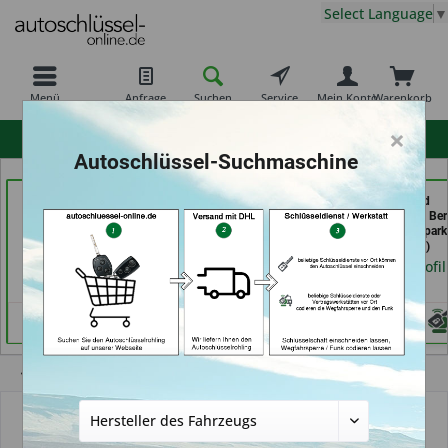
Select Language
▼
Menü
Anfrage
Suchen
Service
Mein Konto
Warenkorb
×
hohe Kundenzufriedenheit
Autoschlüssel-Suchmaschine
Tayfun 2.0 GmbH (in
Calenberger
Schuh und
Fürth)
Schlüssedienst (in
Schlüsseldienst Be
Hannover)
Schutte im Kaufpark 
Händlerprofil
Göttingen)
Händlerprofil
Händlerprofil
Übersicht
Schlüssel