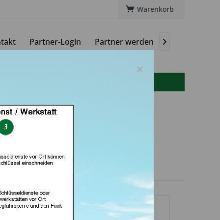
Warenkorb
takt
Partner-Login
Partner werden
Magazin

×
info(at)autoschluessel-online.de
chlüsseldienst Bernd
aufpark (in Göttingen)
dlerprofil