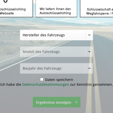
Autoschlüsselgeh
Rover 4+1 Tasten
Prdoukt)
24,99 € *
inkl. MwSt.
zzgl. Versandkosten
Lieferzeit ca. 1-3 Werktage
Fragen zum 
Merken
Daten speichern
Ich habe die
Datenschutzbestimmungen
zur Kenntnis genommen.
Artikel-Nr.:
30.1
Ergebnisse anzeigen