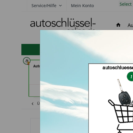
Select
Service/Hilfe
Mein Konto
Au
hohe Kundenzufriedenheit
Autohaus Patz GmbH (in Rot am
Schlüssel Jacobs
See)
Händler
Händlerprofil
Übersicht
Shop
Land Rover
Gehäu