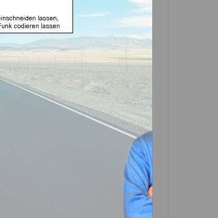
äuse geeignet für Land
 mit HU101 (Aftermarket
In den
Warenkorb
Artikel?
Bewerten
-0448