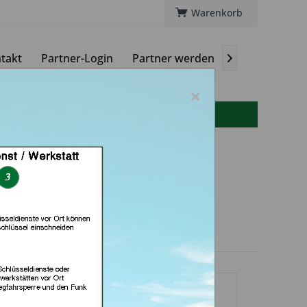
Warenkorb
takt
Partner-Login
Partner werden
Magazin

×
info(at)autoschluessel-online.de
herheitstechnik &
dienst (in Berlin)
dlerprofil