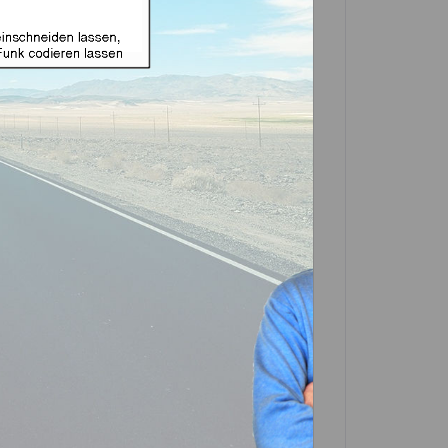
e Funk geeignet für
(Aftermarket Produkt)
e zuerst eine Variante
T5
GTI
In den
Warenkorb