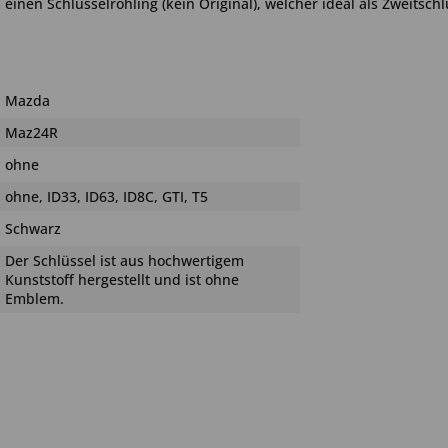
inen Schlüsselrohling (kein Original), welcher ideal als Zweitschlü
Mazda
Maz24R
ohne
ohne, ID33, ID63, ID8C, GTI, T5
Schwarz
Der Schlüssel ist aus hochwertigem
Kunststoff hergestellt und ist ohne
Emblem.