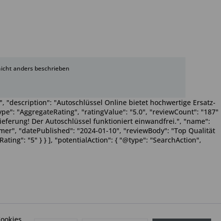
cht anders beschrieben
, "description": "Autoschlüssel Online bietet hochwertige Ersatz-
pe": "AggregateRating", "ratingValue": "5.0", "reviewCount": "187"
Lieferung! Der Autoschlüssel funktioniert einwandfrei.", "name":
Wimmer", "datePublished": "2024-01-10", "reviewBody": "Top Qualität
ting": "5" } } ], "potentialAction": { "@type": "SearchAction",
ookies,