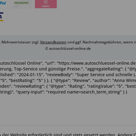
zl. Mehrwertsteuer zzgl.
Versandkosten
und ggf. Nachnahmegebühren, wenn ni
© autoschlüssel-online.de
utoschlüssel Online", "url": "https://www.autoschluessel-online.de"
rung, Top-Service und günstige Preise.", "aggregateRating": { "@ty
ublished": "2024-01-15", "reviewBody": "Super Service und schnelle 
": "5", "bestRating": "5" } }, { "@type": "Review", "author": "Anna 
n", "reviewRating": { "@type": "Rating", "ratingValue": "5", "bestRa
tring}", "query-input": "required name=search_term_string" } }
b der Website erforderlich sind und stets gesetzt werden. Andere C