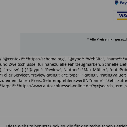
* Alle Preise inkl. geset
{ "@context": "https://schema.org", "@type": "WebSite", "name": "A
und Zweitschlüssel für nahezu alle Fahrzeugmarken. Schnelle Liefe
}, "review": [ { "@type": "Review", "author": "Max Müller", "dateP
"Toller Service", "reviewRating": { "@type": "Rating", "ratingValue
zu einem fairen Preis. Sehr empfehlenswert!", "name": "Sehr zufriede
"target": "https://www.autoschluessel-online.de/?q={search_term_s
Diese Website benutzt Cookies, die für den technischen Betrie