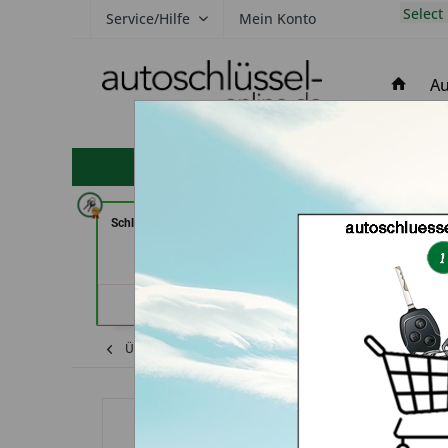
Select
Service/Hilfe
Mein Konto
Au
hohe Kundenzufriedenheit
Schlüsseldienst Zimmermann (in
Carkeys Augsburg
Würzburg)
(in Frie
Händlerprofil
Händler
Übersicht
Shop
Mazda
Schlüssel