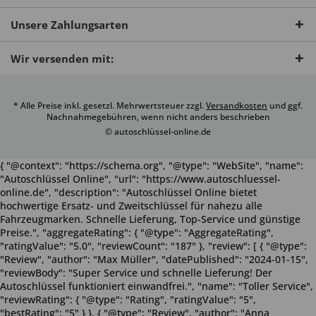
Unsere Zahlungsarten
Wir versenden mit:
* Alle Preise inkl. gesetzl. Mehrwertsteuer zzgl.
Versandkosten
und ggf.
Nachnahmegebühren, wenn nicht anders beschrieben
© autoschlüssel-online.de
{ "@context": "https://schema.org", "@type": "WebSite", "name":
"Autoschlüssel Online", "url": "https://www.autoschluessel-
online.de", "description": "Autoschlüssel Online bietet
hochwertige Ersatz- und Zweitschlüssel für nahezu alle
Fahrzeugmarken. Schnelle Lieferung, Top-Service und günstige
Preise.", "aggregateRating": { "@type": "AggregateRating",
"ratingValue": "5.0", "reviewCount": "187" }, "review": [ { "@type":
"Review", "author": "Max Müller", "datePublished": "2024-01-15",
"reviewBody": "Super Service und schnelle Lieferung! Der
Autoschlüssel funktioniert einwandfrei.", "name": "Toller Service",
"reviewRating": { "@type": "Rating", "ratingValue": "5",
"bestRating": "5" } }, { "@type": "Review", "author": "Anna