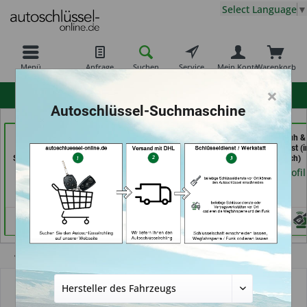
Select Language
▼
Menü
Anfrage
Suchen
Service
Mein Konto
Warenkorb
×
hohe Kundenzufriedenheit
Autoschlüssel-Suchmaschine
Schuh und
Schlüssel Jacobs (in
Demuro Schuh &
Schlüsseldienst Bernd
Krefeld)
Schlüsseldienst (i
Schutte im Kaufpark (in
Grevenbroich)
Händlerprofil
Göttingen)
Händlerprofil
Händlerprofil
Übersicht
Funkschlüssel