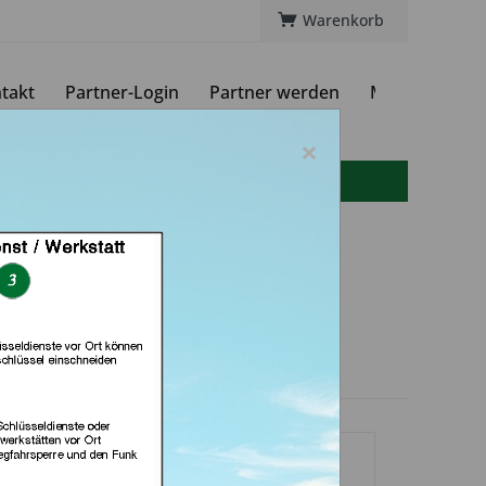
Warenkorb
takt
Partner-Login
Partner werden
Magazin
×
info(at)autoschluessel-online.de
Schlüsseldienst
 Im- Kaufland (in
Worms)
dlerprofil