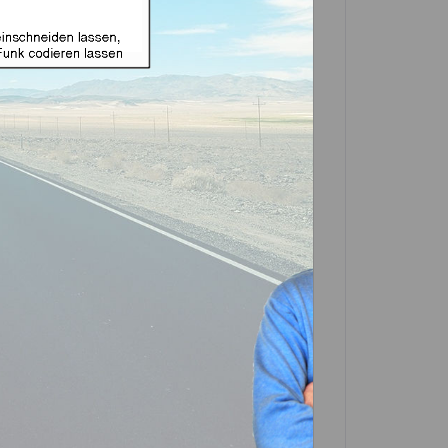
e Funk geeignet für
 (Aftermarket Produkt)
In den
Warenkorb
Artikel?
Bewerten
1-0020