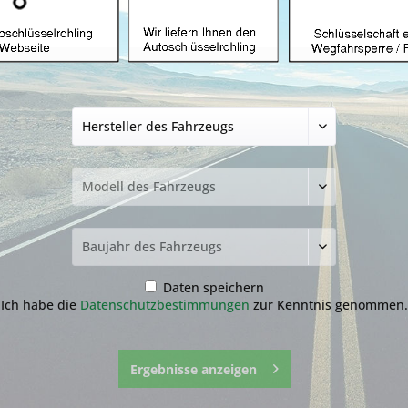
Autoschlüssel ohn
Porsche mit HU66
4,99 € *
inkl. MwSt.
zzgl. Versandkosten
Lieferzeit ca. 1-3 Werktage
Transponder:
Daten speichern
Ich habe die
Datenschutzbestimmungen
zur Kenntnis genommen.
Fragen zum 
Merken
Ergebnisse anzeigen
Artikel-Nr.:
15a.