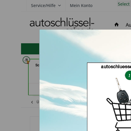
Select
Service/Hilfe
Mein Konto
Au
hohe Kundenzufriedenheit
Schlüssel Jacobs (in Krefeld)
Schlüssel-Welt bei
(in Mün
Händlerprofil
Händler
Übersicht
Shop
Porsche
Schlüssel