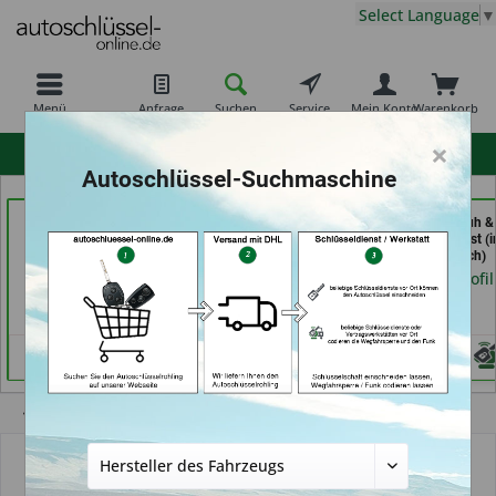
Select Language
▼
Menü
Anfrage
Suchen
Service
Mein Konto
Warenkorb
×
hohe Kundenzufriedenheit
Autoschlüssel-Suchmaschine
Schlüsseldienst
Secura Tec GmbH & Co.
Demuro Schuh &
Zimmermann (in
KG (in Floß)
Schlüsseldienst (i
Würzburg)
Grevenbroich)
Händlerprofil
Händlerprofil
Händlerprofil
Übersicht
Schlüssel