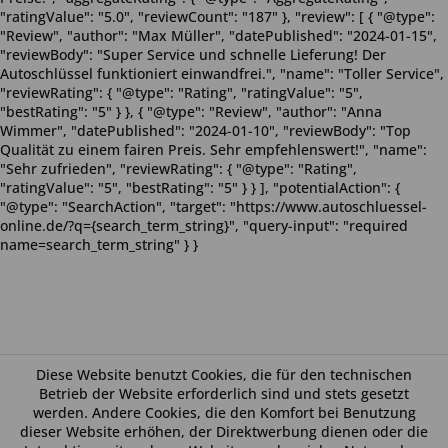
"ratingValue": "5.0", "reviewCount": "187" }, "review": [ { "@type":
"Review", "author": "Max Müller", "datePublished": "2024-01-15",
"reviewBody": "Super Service und schnelle Lieferung! Der
Autoschlüssel funktioniert einwandfrei.", "name": "Toller Service",
"reviewRating": { "@type": "Rating", "ratingValue": "5",
"bestRating": "5" } }, { "@type": "Review", "author": "Anna
Wimmer", "datePublished": "2024-01-10", "reviewBody": "Top
Qualität zu einem fairen Preis. Sehr empfehlenswert!", "name":
"Sehr zufrieden", "reviewRating": { "@type": "Rating",
"ratingValue": "5", "bestRating": "5" } } ], "potentialAction": {
"@type": "SearchAction", "target": "https://www.autoschluessel-
online.de/?q={search_term_string}", "query-input": "required
name=search_term_string" } }
Diese Website benutzt Cookies, die für den technischen
Betrieb der Website erforderlich sind und stets gesetzt
werden. Andere Cookies, die den Komfort bei Benutzung
dieser Website erhöhen, der Direktwerbung dienen oder die