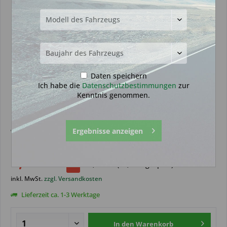
Daten speichern
Ich habe die
Datenschutzbestimmungen
zur
Kenntnis genommen.
Drückpad geeignet für Toyota 3
Ergebnisse anzeigen
Tasten (Aftermarket Produkt)
8,99 € *
12,99 € *
(
30,79
% gespart)
inkl. MwSt.
zzgl. Versandkosten
Lieferzeit ca. 1-3 Werktage
In den
Warenkorb