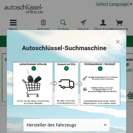
Select Language
▼
Menü
Anfrage
Suchen
Service
Mein Konto
Warenkorb
×
hohe Kundenzufriedenheit
Autoschlüssel-Suchmaschine
Shoes & Keys by Eski (in
Schlüsseldienst
Autoschlüssel Hamb
Erlangen)
Possienke (in Bremen)
(in Hamburg)
Händlerprofil
Händlerprofil
Händlerprofil
Übersicht
Autoschlüsselgehäuse und Zubehör