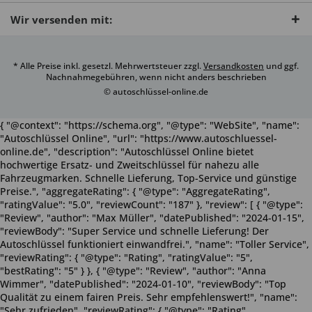
Wir versenden mit:
* Alle Preise inkl. gesetzl. Mehrwertsteuer zzgl.
Versandkosten
und ggf.
Nachnahmegebühren, wenn nicht anders beschrieben
© autoschlüssel-online.de
{ "@context": "https://schema.org", "@type": "WebSite", "name":
"Autoschlüssel Online", "url": "https://www.autoschluessel-
online.de", "description": "Autoschlüssel Online bietet
hochwertige Ersatz- und Zweitschlüssel für nahezu alle
Fahrzeugmarken. Schnelle Lieferung, Top-Service und günstige
Preise.", "aggregateRating": { "@type": "AggregateRating",
"ratingValue": "5.0", "reviewCount": "187" }, "review": [ { "@type":
"Review", "author": "Max Müller", "datePublished": "2024-01-15",
"reviewBody": "Super Service und schnelle Lieferung! Der
Autoschlüssel funktioniert einwandfrei.", "name": "Toller Service",
"reviewRating": { "@type": "Rating", "ratingValue": "5",
"bestRating": "5" } }, { "@type": "Review", "author": "Anna
Wimmer", "datePublished": "2024-01-10", "reviewBody": "Top
Qualität zu einem fairen Preis. Sehr empfehlenswert!", "name":
"Sehr zufrieden", "reviewRating": { "@type": "Rating",