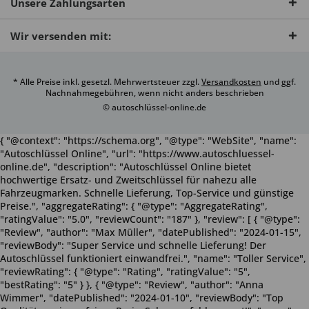
Unsere Zahlungsarten
Wir versenden mit:
* Alle Preise inkl. gesetzl. Mehrwertsteuer zzgl.
Versandkosten
und ggf.
Nachnahmegebühren, wenn nicht anders beschrieben
© autoschlüssel-online.de
{ "@context": "https://schema.org", "@type": "WebSite", "name":
"Autoschlüssel Online", "url": "https://www.autoschluessel-
online.de", "description": "Autoschlüssel Online bietet
hochwertige Ersatz- und Zweitschlüssel für nahezu alle
Fahrzeugmarken. Schnelle Lieferung, Top-Service und günstige
Preise.", "aggregateRating": { "@type": "AggregateRating",
"ratingValue": "5.0", "reviewCount": "187" }, "review": [ { "@type":
"Review", "author": "Max Müller", "datePublished": "2024-01-15",
"reviewBody": "Super Service und schnelle Lieferung! Der
Autoschlüssel funktioniert einwandfrei.", "name": "Toller Service",
"reviewRating": { "@type": "Rating", "ratingValue": "5",
"bestRating": "5" } }, { "@type": "Review", "author": "Anna
Wimmer", "datePublished": "2024-01-10", "reviewBody": "Top