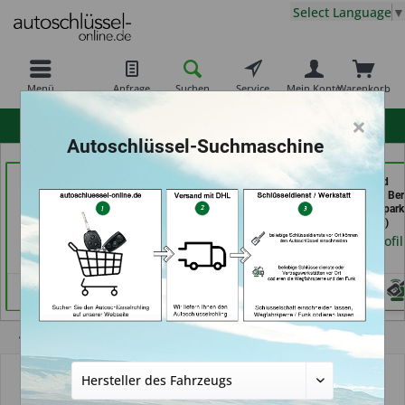
Select Language
▼
Menü
Anfrage
Suchen
Service
Mein Konto
Warenkorb
×
hohe Kundenzufriedenheit
Autoschlüssel-Suchmaschine
Carkeys Augsburg &
Bergischer
Schuh und
ECU Service
Schlüsseldienst Brkic,
Schlüsseldienst Be
Mobilservice (in
Brkic & Wiersbowsky
Schutte im Kaufpark 
Augsburg)
GbR (in Wuppertal)
Göttingen)
Händlerprofil
Händlerprofil
Händlerprofil
Übersicht
Autoschlüsselgehäuse und Zubehör