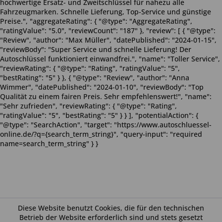
hochwertige Ersatz- und Zweitschlüssel für nahezu alle
Fahrzeugmarken. Schnelle Lieferung, Top-Service und günstige
Preise.", "aggregateRating": { "@type": "AggregateRating",
"ratingValue": "5.0", "reviewCount": "187" }, "review": [ { "@type":
"Review", "author": "Max Müller", "datePublished": "2024-01-15",
"reviewBody": "Super Service und schnelle Lieferung! Der
Autoschlüssel funktioniert einwandfrei.", "name": "Toller Service",
"reviewRating": { "@type": "Rating", "ratingValue": "5",
"bestRating": "5" } }, { "@type": "Review", "author": "Anna
Wimmer", "datePublished": "2024-01-10", "reviewBody": "Top
Qualität zu einem fairen Preis. Sehr empfehlenswert!", "name":
"Sehr zufrieden", "reviewRating": { "@type": "Rating",
"ratingValue": "5", "bestRating": "5" } } ], "potentialAction": {
"@type": "SearchAction", "target": "https://www.autoschluessel-
online.de/?q={search_term_string}", "query-input": "required
name=search_term_string" } }
Diese Website benutzt Cookies, die für den technischen
Betrieb der Website erforderlich sind und stets gesetzt