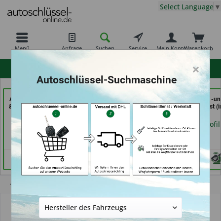
Select Language
▼
Menü
Anfrage
Suchen
Service
Mein Konto
Warenkorb
×
hohe Kundenzufriedenheit
Autoschlüssel-Suchmaschine
AKYÜZ Schlüsseldienst
Demuro Schuh &
In Time Schuh -u
& Sicherheitstechnik (in
Schlüsseldienst (in
Schlüsseldienst (i
Maintal)
Grevenbroich)
Coburg)
Händlerprofil
Händlerprofil
Händlerprofil
Übersicht
Autoschlüssel ohne Funk