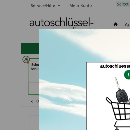
Select
Service/Hilfe
Mein Konto
Au
hohe Kundenzufriedenheit
Schuh und Schlüsseldienst Bernd
Carkeys Augsburg
Schutte im Kaufpark (in Göttingen)
Mobilservice (
Händlerprofil
Händler
Übersicht
Dacia
Duster
Autoschlüs