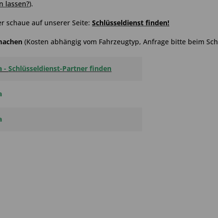
n lassen?
)
.
r schaue auf unserer Seite:
Schlüsseldienst finden
!
hmachen
(Kosten abhängig vom Fahrzeugtyp, Anfrage bitte beim Schl
a -
Schlüsseldienst-Partner finden
a
a