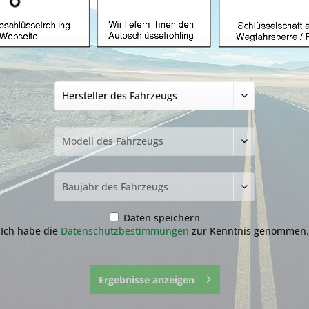
Autoschlüssel ohn
Dacia mit ID46 u
Produkt)
34,99 € *
inkl. MwSt.
zzgl. Versandkosten
Lieferzeit ca. 1-3 Werktage
NEU: Kompletten Autoschlüssel 
nachmachen lassen:
Der genaue Ablauf befindet sich
runter.
Daten speichern
Ich habe die
Datenschutzbestimmungen
zur Kenntnis genommen.
Ergebnisse anzeigen