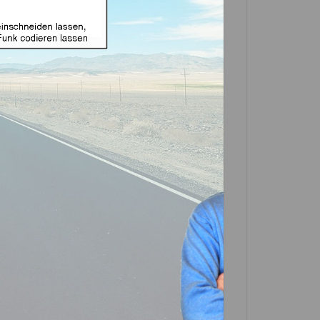
e Funk geeignet für
nd VAC102 (Aftermarket
in einer Partner-Filiale deiner Nähe
 in der Beschreibung. Scrolle einfach
In den
Warenkorb