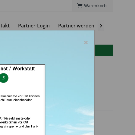
Warenkorb
takt
Partner-Login
Partner werden
Magazin

×
info(at)autoschluessel-online.de
H (in Grevenbroich)
dlerprofil