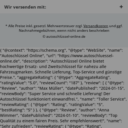
Wir versenden mit:
* Alle Preise inkl. gesetzl. Mehrwertsteuer zzgl.
Versandkosten
und ggf.
Nachnahmegebühren, wenn nicht anders beschrieben
© autoschlüssel-online.de
{ "@context": "https://schema.org", "@type": "WebSite", "name":
"Autoschlüssel Online", "url": "https://www.autoschluessel-
online.de", "description": "Autoschlüssel Online bietet
hochwertige Ersatz- und Zweitschlüssel für nahezu alle
Fahrzeugmarken. Schnelle Lieferung, Top-Service und günstige
Preise.", "aggregateRating": { "@type": "AggregateRating",
"ratingValue": "5.0", "reviewCount": "187" }, "review": [ { "@type":
"Review", "author": "Max Müller", "datePublished": "2024-01-15",
"reviewBody": "Super Service und schnelle Lieferung! Der
Autoschlüssel funktioniert einwandfrei.", "name": "Toller Service",
"reviewRating": { "@type": "Rating", "ratingValue": "5",
"bestRating": "5" } }, { "@type": "Review", "author": "Anna
Wimmer", "datePublished": "2024-01-10", "reviewBody": "Top
Qualität zu einem fairen Preis. Sehr empfehlenswert!", "name":
"Sehr zufrieden", "reviewRating": { "@type": "Rating",