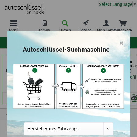
Select Language
▼
Menü
Anfrage
Suchen
Service
Mein Konto
Warenkorb
×
hohe Kundenzufriedenheit
Autoschlüssel-Suchmaschine
Schuh und
Bergischer
Calenberger
Schlüsseldienst Bernd
Schlüsseldienst Brkic,
Schlüssedienst (i
Schutte im Kaufpark (in
Brkic & Wiersbowsky
Hannover)
Göttingen)
GbR (in Wuppertal)
Händlerprofil
Händlerprofil
Händlerprofil
Übersicht
Autoschlüsselgehäuse und Zubehör