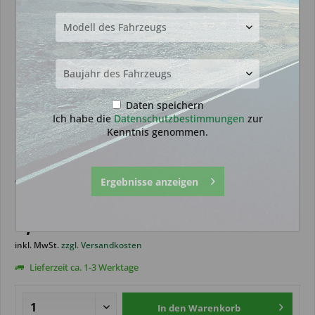
Daten speichern
Ich habe die
Datenschutzbestimmungen
zur
Kenntnis genommen.
Drück Pad geeignet für Fiat 3
Ergebnisse anzeigen
Tasten (Aftermarket Produkt)
6,99 € *
inkl. MwSt.
zzgl. Versandkosten
Lieferzeit ca. 1-3 Werktage
In den
Warenkorb