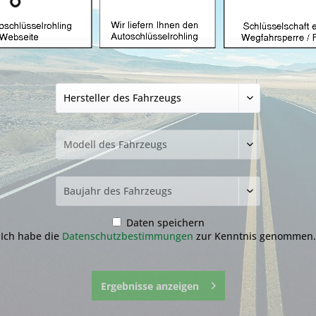
üssel mit Funk
Autoschlüssel ohne Funk
Autoschlü
Z
hlüssel nicht
funden?
Daten speichern
Ich habe die
Datenschutzbestimmungen
zur Kenntnis genommen.
zur Übersicht
Ergebnisse anzeigen