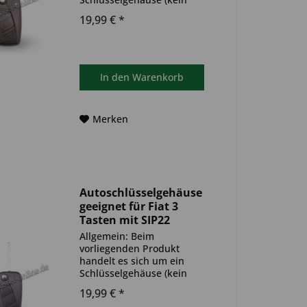
Original) mit Schlüsselschaft.
19,99 € *
Es ist weder eine
Funkeinheit, noch eine
Wegfahrsperre
(Transponder) im Schlüssel
verbaut. Das Produkt ist
In den
Warenkorb
ideal zum...
Merken
Autoschlüsselgehäuse
geeignet für Fiat 3
Tasten mit SIP22
(Aftermarket Produkt)
Allgemein: Beim
vorliegenden Produkt
handelt es sich um ein
Schlüsselgehäuse (kein
Original) mit Schlüsselschaft.
19,99 € *
Es ist weder eine