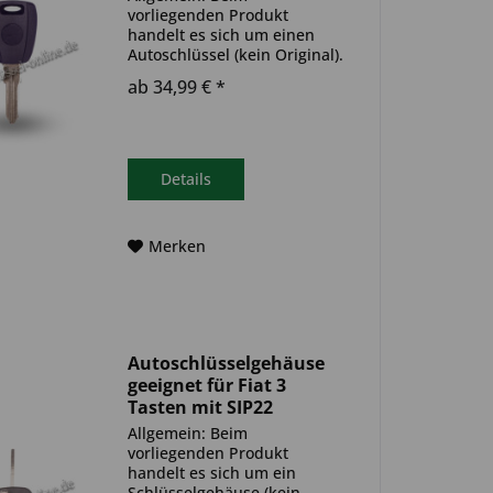
vorliegenden Produkt
handelt es sich um einen
Autoschlüssel (kein Original).
Es ist eine Wegfahrsperre
ab 34,99 € *
(Transponder) verbaut. Bitte
achte darauf, dass der
Autoschlüssel deinem altem
gleicht. Ablauf -
Autoschlüssel inkl....
Details
Merken
Autoschlüsselgehäuse
geeignet für Fiat 3
Tasten mit SIP22
(Aftermarket Produkt)
Allgemein: Beim
vorliegenden Produkt
handelt es sich um ein
Schlüsselgehäuse (kein