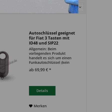
Sortierung:
Autoschlüssel geeignet
für Fiat 3 Tasten mit
ID48 und SIP22
(Aftermarket Produkt)
Allgemein: Beim
vorliegenden Produkt
handelt es sich um einen
Funkautoschlüssel (kein
Original). Es ist eine
ab 69,99 € *
Wegfahrsperre
(Transponder), sowie eine
Funkeinheit im Autoschlüssel
verbaut. Bitte achte darauf,
dass der Autoschlüssel
Details
deinem...
Merken