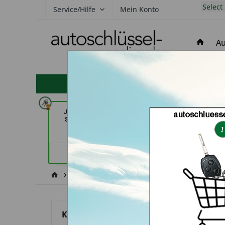
Select
Service/Hilfe
Mein Konto
Au
hohe Kundenzufriedenheit
Jacks Sicherheitstechnik &
KEYHERO Autosc
Schlüsseldienst (in Berlin)
Berli
Händlerprofil
Händler
Keine Services
Fiat
Punto
Kategorien