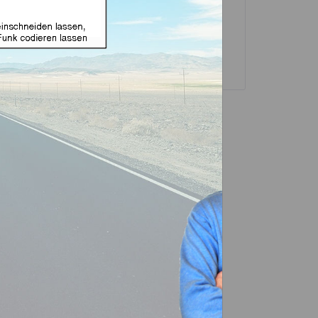
sselgehäuse und
Transponder
ubehör