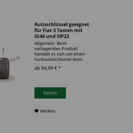
Autoschlüssel geeignet
für Fiat 3 Tasten mit
ID46 und SIP22
(Aftermarket Produkt)
Allgemein: Beim
vorliegenden Produkt
handelt es sich um einen
Funkautoschlüssel (kein
Original). Es ist eine
ab 64,99 € *
Wegfahrsperre
(Transponder), sowie eine
Funkeinheit im Autoschlüssel
verbaut. Bitte achte darauf,
dass der Autoschlüssel
Details
deinem...
Merken