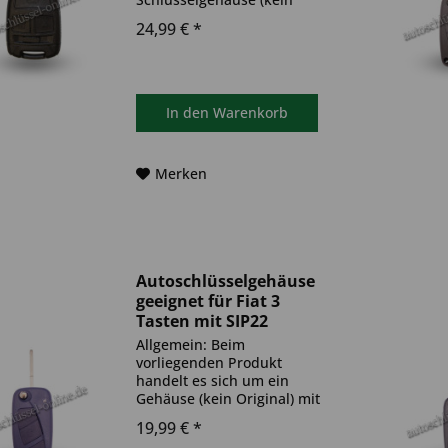
Original) mit Schlüsselschaft.
24,99 € *
Es ist weder eine
Funkeinheit, noch eine
Wegfahrsperre
(Transponder) im Schlüssel
verbaut. Das Produkt ist
In den
Warenkorb
ideal zum...
Merken
Autoschlüsselgehäuse
geeignet für Fiat 3
Tasten mit SIP22
(Aftermarket Produkt)
Allgemein: Beim
vorliegenden Produkt
handelt es sich um ein
Gehäuse (kein Original) mit
Schlüsselschaft. Das Produkt
19,99 € *
ist ideal zum Austausch