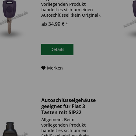
vorliegenden Produkt
handelt es sich um einen
Autoschlüssel (kein Original).
Es ist eine Wegfahrsperre
ab 34,99 € *
(Transponder) verbaut. Bitte
achte darauf, dass der
Autoschlüssel deinem altem
gleicht. Ablauf -
Autoschlüssel inkl....
Details
Merken
Autoschlüsselgehäuse
geeignet für Fiat 3
Tasten mit SIP22
(Aftermarket Produkt)
Allgemein: Beim
vorliegenden Produkt
handelt es sich um ein
Schlüsselgehäuse (kein