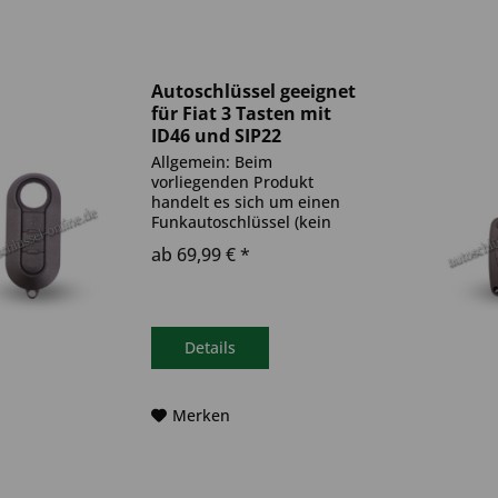
Autoschlüssel geeignet
für Fiat 3 Tasten mit
ID46 und SIP22
(Aftermarket Produkt)
Allgemein: Beim
vorliegenden Produkt
handelt es sich um einen
Funkautoschlüssel (kein
Original). Es ist eine
ab 69,99 € *
Wegfahrsperre
(Transponder), sowie eine
Funkeinheit im Autoschlüssel
verbaut. Bitte achte darauf,
dass der Autoschlüssel
Details
deinem...
Merken