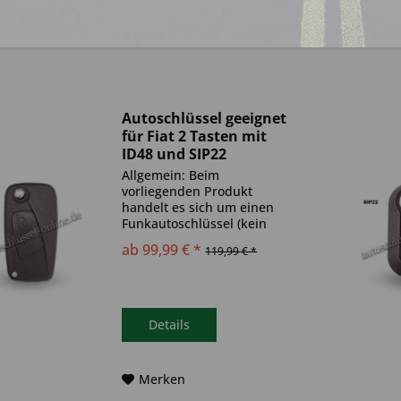
Autoschlüssel geeignet
für Fiat 2 Tasten mit
ID48 und SIP22
(Aftermarket Produkt)
Allgemein: Beim
vorliegenden Produkt
handelt es sich um einen
Funkautoschlüssel (kein
Original). Es ist eine
ab 99,99 € *
119,99 € *
Wegfahrsperre
(Transponder), sowie eine
Funkeinheit im Autoschlüssel
verbaut. Bitte achte darauf,
dass der Autoschlüssel
Details
deinem...
Merken