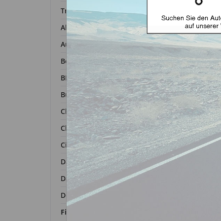
Transponder
Alfa Romeo
Autoschl
Audi
Bentley
BMW
Buick
Chevrolet
Chrysler
Autosc
Citroën
ge
Dacia
Daihatsu
Zurück 
Dodge
Fiat