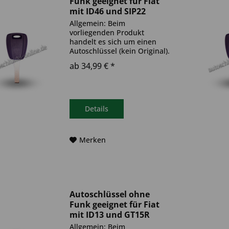
Funk geeignet für Fiat
mit ID46 und SIP22
(Aftermarket Produkt)
Allgemein: Beim
vorliegenden Produkt
handelt es sich um einen
Autoschlüssel (kein Original).
Es ist eine Wegfahrsperre
ab 34,99 € *
(Transponder) verbaut. Bitte
achte darauf, dass der
Autoschlüssel deinem altem
gleicht. Ablauf -
Autoschlüssel inkl....
Details
Merken
Autoschlüssel ohne
Funk geeignet für Fiat
mit ID13 und GT15R
(Aftermarket Produkt)
Allgemein: Beim