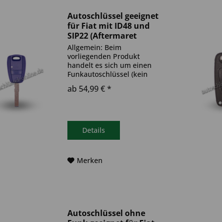
Autoschlüssel geeignet
für Fiat mit ID48 und
SIP22 (Aftermaret
Produkt)
Allgemein: Beim
vorliegenden Produkt
handelt es sich um einen
Funkautoschlüssel (kein
Original). Es ist eine
ab 54,99 € *
Wegfahrsperre
(Transponder), sowie eine
Funkeinheit im Autoschlüssel
verbaut. Bitte achte darauf,
dass der Autoschlüssel
Details
deinem...
Merken
Autoschlüssel ohne