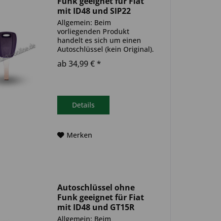
Funk geeignet für Fiat
mit ID48 und SIP22
(Aftermarket Produkt)
Allgemein: Beim
vorliegenden Produkt
handelt es sich um einen
Autoschlüssel (kein Original).
Es ist eine Wegfahrsperre
ab 34,99 € *
(Transponder) verbaut. Bitte
achte darauf, dass der
Autoschlüssel deinem altem
gleicht. Ablauf -
Autoschlüssel inkl....
Details
Merken
Autoschlüssel ohne
Funk geeignet für Fiat
mit ID48 und GT15R
(Aftermarket Produkt)
Allgemein: Beim