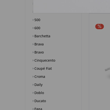
Albea
500X
500
600
Barchetta
Brava
Bravo
Cinquecento
Coupé Fiat
Croma
Daily
Doblo
Ducato
Egea