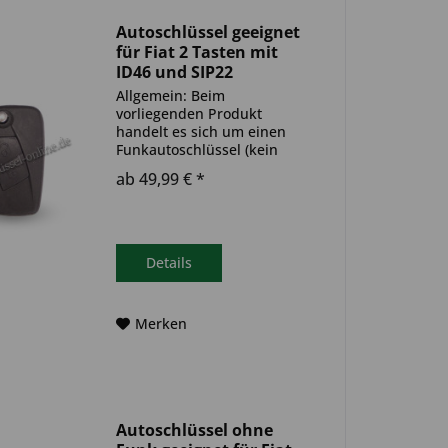
Autoschlüssel geeignet
für Fiat 2 Tasten mit
ID46 und SIP22
(Aftermarket Produkt)
Allgemein: Beim
vorliegenden Produkt
handelt es sich um einen
Funkautoschlüssel (kein
Original). Es ist eine
ab 49,99 € *
Wegfahrsperre
(Transponder), sowie eine
Funkeinheit im Autoschlüssel
verbaut. Bitte achte darauf,
dass der Autoschlüssel
Details
deinem...
Merken
Autoschlüssel ohne