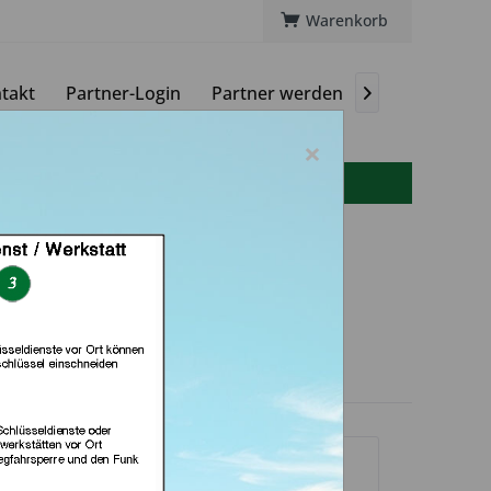
Warenkorb
takt
Partner-Login
Partner werden
Magazin

×
info(at)autoschluessel-online.de
chlüsseldienst Bernd
aufpark (in Göttingen)
dlerprofil