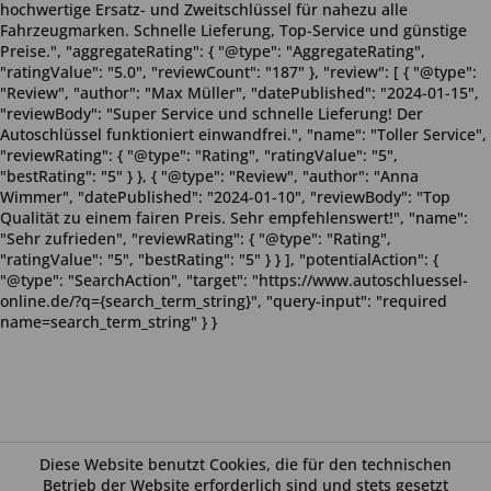
hochwertige Ersatz- und Zweitschlüssel für nahezu alle
Fahrzeugmarken. Schnelle Lieferung, Top-Service und günstige
Preise.", "aggregateRating": { "@type": "AggregateRating",
"ratingValue": "5.0", "reviewCount": "187" }, "review": [ { "@type":
"Review", "author": "Max Müller", "datePublished": "2024-01-15",
"reviewBody": "Super Service und schnelle Lieferung! Der
Autoschlüssel funktioniert einwandfrei.", "name": "Toller Service",
"reviewRating": { "@type": "Rating", "ratingValue": "5",
"bestRating": "5" } }, { "@type": "Review", "author": "Anna
Wimmer", "datePublished": "2024-01-10", "reviewBody": "Top
Qualität zu einem fairen Preis. Sehr empfehlenswert!", "name":
"Sehr zufrieden", "reviewRating": { "@type": "Rating",
"ratingValue": "5", "bestRating": "5" } } ], "potentialAction": {
"@type": "SearchAction", "target": "https://www.autoschluessel-
online.de/?q={search_term_string}", "query-input": "required
name=search_term_string" } }
Diese Website benutzt Cookies, die für den technischen
Betrieb der Website erforderlich sind und stets gesetzt