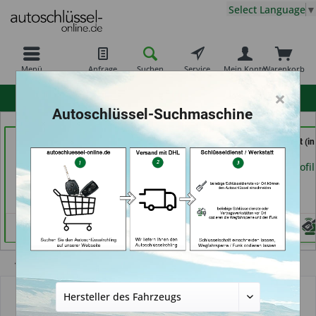
Select Language
▼
Menü
Anfrage
Suchen
Service
Mein Konto
Warenkorb
×
hohe Kundenzufriedenheit
Autoschlüssel-Suchmaschine
TAYFUN 2.0 GmbH (in
Shoes & Keys by Eski (in
Service Punkt (in
Nürnberg)
Erlangen)
Bremen)
Händlerprofil
Händlerprofil
Händlerprofil
Übersicht
Autoschlüssel mit Funk