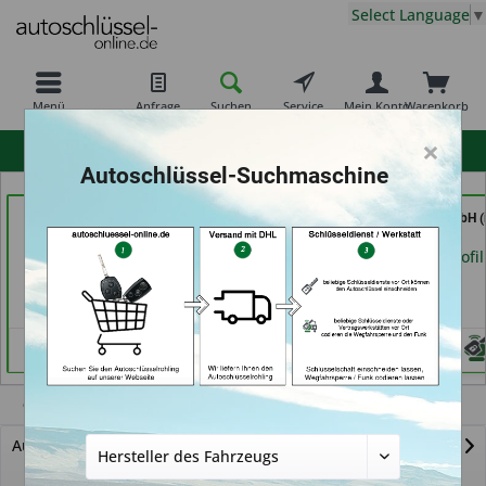
Select Language
▼
Menü
Anfrage
Suchen
Service
Mein Konto
Warenkorb
×
hohe Kundenzufriedenheit
Autoschlüssel-Suchmaschine
der Schlüssel Service
Carkeys Augsburg &
Tayfun 2.0 GmbH (
Moos (in Märstetten)
ECU Service
Fürth)
Mobilservice (in
Händlerprofil
Händlerprofil
Augsburg)
Händlerprofil
Cinquecento
Autoschlüssel mit Funk