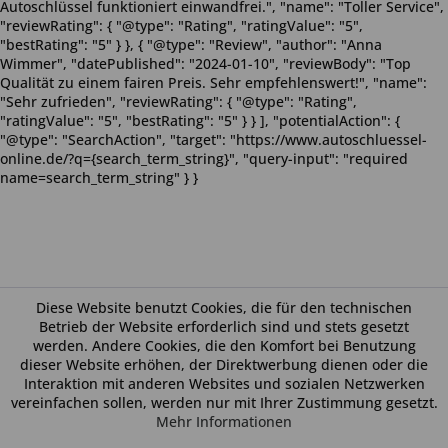
Autoschlüssel funktioniert einwandfrei.", "name": "Toller Service",
"reviewRating": { "@type": "Rating", "ratingValue": "5",
"bestRating": "5" } }, { "@type": "Review", "author": "Anna
Wimmer", "datePublished": "2024-01-10", "reviewBody": "Top
Qualität zu einem fairen Preis. Sehr empfehlenswert!", "name":
"Sehr zufrieden", "reviewRating": { "@type": "Rating",
"ratingValue": "5", "bestRating": "5" } } ], "potentialAction": {
"@type": "SearchAction", "target": "https://www.autoschluessel-
online.de/?q={search_term_string}", "query-input": "required
name=search_term_string" } }
Diese Website benutzt Cookies, die für den technischen
Betrieb der Website erforderlich sind und stets gesetzt
werden. Andere Cookies, die den Komfort bei Benutzung
dieser Website erhöhen, der Direktwerbung dienen oder die
Interaktion mit anderen Websites und sozialen Netzwerken
vereinfachen sollen, werden nur mit Ihrer Zustimmung gesetzt.
Mehr Informationen