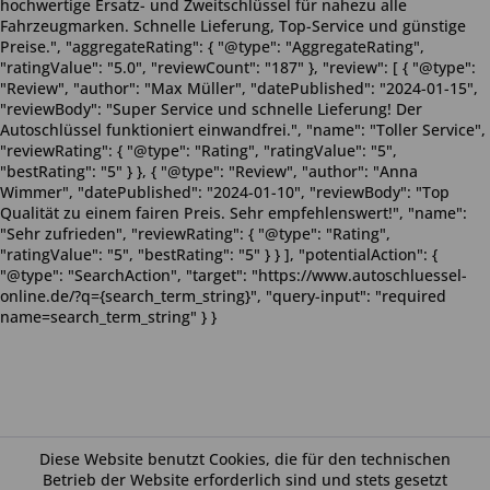
hochwertige Ersatz- und Zweitschlüssel für nahezu alle
Fahrzeugmarken. Schnelle Lieferung, Top-Service und günstige
Preise.", "aggregateRating": { "@type": "AggregateRating",
"ratingValue": "5.0", "reviewCount": "187" }, "review": [ { "@type":
"Review", "author": "Max Müller", "datePublished": "2024-01-15",
"reviewBody": "Super Service und schnelle Lieferung! Der
Autoschlüssel funktioniert einwandfrei.", "name": "Toller Service",
"reviewRating": { "@type": "Rating", "ratingValue": "5",
"bestRating": "5" } }, { "@type": "Review", "author": "Anna
Wimmer", "datePublished": "2024-01-10", "reviewBody": "Top
Qualität zu einem fairen Preis. Sehr empfehlenswert!", "name":
"Sehr zufrieden", "reviewRating": { "@type": "Rating",
"ratingValue": "5", "bestRating": "5" } } ], "potentialAction": {
"@type": "SearchAction", "target": "https://www.autoschluessel-
online.de/?q={search_term_string}", "query-input": "required
name=search_term_string" } }
Diese Website benutzt Cookies, die für den technischen
Betrieb der Website erforderlich sind und stets gesetzt