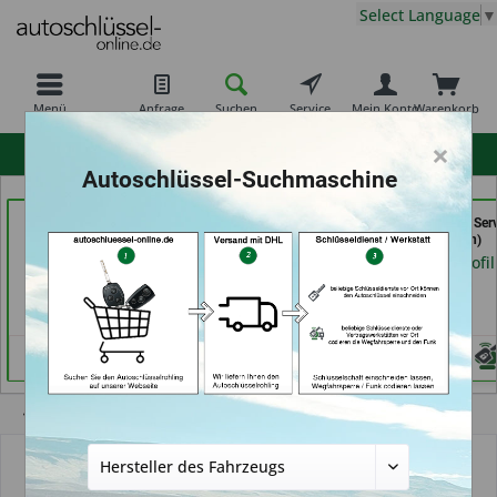
Select Language
▼
Menü
Anfrage
Suchen
Service
Mein Konto
Warenkorb
×
hohe Kundenzufriedenheit
Autoschlüssel-Suchmaschine
Bergischer
Schlüsseldienst
Schlüssel- u. DL Ser
Schlüsseldienst Brkic,
Zimmermann (in
(in Dresden)
Brkic & Wiersbowsky
Würzburg)
Händlerprofil
GbR (in Wuppertal)
Händlerprofil
Händlerprofil
Übersicht
Autoschlüssel ohne Funk