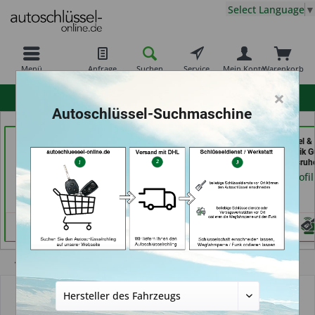
Select Language
▼
Menü
Anfrage
Suchen
Service
Mein Konto
Warenkorb
×
hohe Kundenzufriedenheit
Autoschlüssel-Suchmaschine
Schlüssel-Welt bei
ABC Schlüsseldienst -
Aba Schlüssel &
Meister Grüner (in
Frank Panten (in
Sicherheitstechnik G
München)
Stolberg)
GmbH (in Karlsruh
Händlerprofil
Händlerprofil
Händlerprofil
Übersicht
Autoschlüsselgehäuse und Zubehör