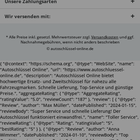
Unsere Zahlungsarten
Wir versenden mit:
* Alle Preise inkl. gesetzl. Mehrwertsteuer zzgl.
Versandkosten
und ggf.
Nachnahmegebühren, wenn nicht anders beschrieben
© autoschlüssel-online.de
{ "@context": "https://schema.org", "@type": "WebSite", "name":
"Autoschlüssel Online", "url": "https://www.autoschluessel-
online.de", "description": "Autoschlüssel Online bietet
hochwertige Ersatz- und Zweitschlüssel für nahezu alle
Fahrzeugmarken. Schnelle Lieferung, Top-Service und günstige
Preise.", "aggregateRating": { "@type": "AggregateRating",
"ratingValue": "5.0", "reviewCount": "187" }, "review": [ { "@type":
"Review", "author": "Max Müller", "datePublished": "2024-01-15",
"reviewBody": "Super Service und schnelle Lieferung! Der
Autoschlüssel funktioniert einwandfrei.", "name": "Toller Service",
"reviewRating": { "@type": "Rating", "ratingValue": "5",
"bestRating": "5" } }, { "@type": "Review", "author": "Anna
Wimmer", "datePublished": "2024-01-10", "reviewBody": "Top