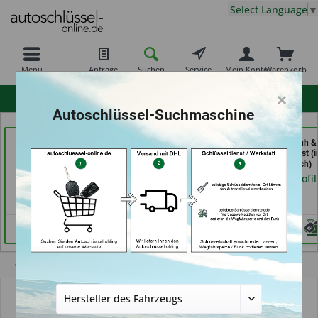
Select Language
▼
Menü
Anfrage
Suchen
Service
Mein Konto
Warenkorb
×
hohe Kundenzufriedenheit
Autoschlüssel-Suchmaschine
Carkeys Augsburg &
Schuh und Schlüssel
Demuro Schuh &
ECU Service (in
Profi Dschurny (in
Schlüsseldienst (i
Friedberg)
Rosdorf)
Grevenbroich)
Händlerprofil
Händlerprofil
Händlerprofil
Übersicht
Autoschlüsselgehäuse und Zubehör