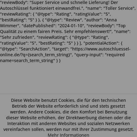
"reviewBody": "Super Service und schnelle Lieferung! Der
Autoschlüssel funktioniert einwandfrei.", "name": "Toller Service",
"reviewRating": { "@type": "Rating", "ratingValue": "5",
"bestRating": "5" } }, { "@type": "Review", "author": "Anna
Wimmer", "datePublished": "2024-01-10", "reviewBody": "Top
Qualität zu einem fairen Preis. Sehr empfehlenswert!", "name":
"Sehr zufrieden", "reviewRating": { "@type": "Rating",
"ratingValue": "5", "bestRating": "5" } } ], "potentialAction": {
"@type": "SearchAction", "target": "https://www.autoschluessel-
online.de/?q={search_term_string}", "query-input": "required
name=search_term_string" } }
Diese Website benutzt Cookies, die für den technischen
Betrieb der Website erforderlich sind und stets gesetzt
werden. Andere Cookies, die den Komfort bei Benutzung
dieser Website erhöhen, der Direktwerbung dienen oder die
Interaktion mit anderen Websites und sozialen Netzwerken
vereinfachen sollen, werden nur mit Ihrer Zustimmung gesetzt.
Mehr Informationen