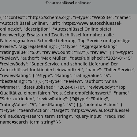
© autoschlüssel-online.de
{ "@context": "https://schema.org", "@type": "WebSite", "name":
"Autoschlüssel Online", "url": "https://www.autoschluessel-
online.de", "description": "Autoschlüssel Online bietet
hochwertige Ersatz- und Zweitschlüssel für nahezu alle
Fahrzeugmarken. Schnelle Lieferung, Top-Service und günstige
Preise.", "aggregateRating": { "@type": "AggregateRating",
"ratingValue": "5.0", "reviewCount": "187" }, "review": [ { "@type":
"Review", "author": "Max Müller", "datePublished": "2024-01-15",
"reviewBody": "Super Service und schnelle Lieferung! Der
Autoschlüssel funktioniert einwandfrei.", "name": "Toller Service",
"reviewRating": { "@type": "Rating", "ratingValue": "5",
"bestRating": "5" } }, { "@type": "Review", "author": "Anna
Wimmer", "datePublished": "2024-01-10", "reviewBody": "Top
Qualität zu einem fairen Preis. Sehr empfehlenswert!", "name":
"Sehr zufrieden", "reviewRating": { "@type": "Rating",
"ratingValue": "5", "bestRating": "5" } } ], "potentialAction": {
"@type": "SearchAction", "target": "https://www.autoschluessel-
online.de/?q={search_term_string}", "query-input": "required
name=search_term_string" } }