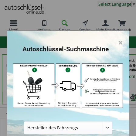
Select Language
▼
Menü
Anfrage
Suchen
Service
Mein Konto
Warenkorb
×
hohe Kundenzufriedenheit
Autoschlüssel-Suchmaschine
Schlüsseldienst
Carkeys Augsburg &
Aba Schlüssel &
Possienke (in Bremen)
ECU Service
Sicherheitstechnik G
Mobilservice (in
GmbH (in Karlsruh
Händlerprofil
Augsburg)
Händlerprofil
Händlerprofil
Übersicht
Alternativ-Funkautoschlüssel