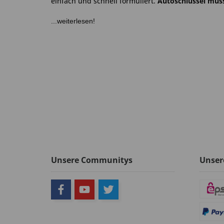
einfach und schnell formuliert.
Autoschlüssel müss
...weiterlesen!
Unsere Communitys
Unser