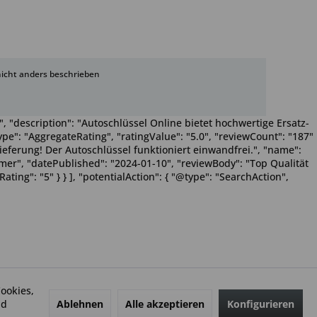
cht anders beschrieben
, "description": "Autoschlüssel Online bietet hochwertige Ersatz-
pe": "AggregateRating", "ratingValue": "5.0", "reviewCount": "187"
Lieferung! Der Autoschlüssel funktioniert einwandfrei.", "name":
Wimmer", "datePublished": "2024-01-10", "reviewBody": "Top Qualität
ting": "5" } } ], "potentialAction": { "@type": "SearchAction",
ookies,
Ablehnen
Alle akzeptieren
Konfigurieren
nd