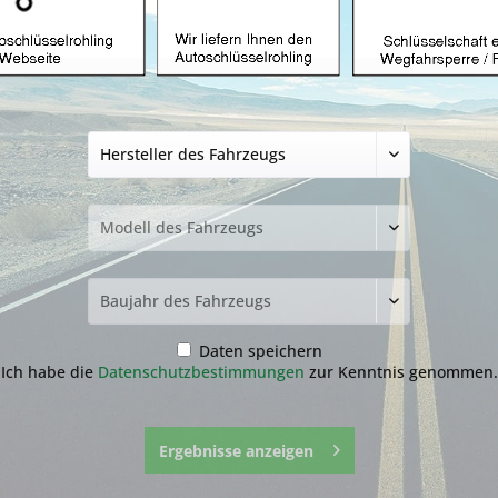
Autoschlüsselgehä
Tasten mit HU83 (
14,99 € *
inkl. MwSt.
zzgl. Versandkosten
Lieferzeit ca. 1-3 Werktage
Fragen zum 
Merken
Daten speichern
Artikel-Nr.:
7.1-
Ich habe die
Datenschutzbestimmungen
zur Kenntnis genommen.
Ergebnisse anzeigen