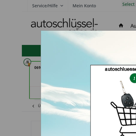
Select
Service/Hilfe
Mein Konto
Au
hohe Kundenzufriedenheit
069er Schlüsseldienst Frankfurt
Carkeys Augsburg
(in Frankfurt am Main)
(in Frie
Händlerprofil
Händler
Übersicht
Fiat
Ulysse
Autoschlüsse