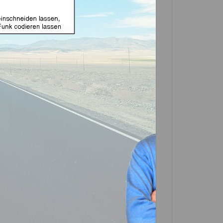
use geeignet für Fiat 4
Aftermarket Produkt)
In den
Warenkorb
Artikel?
Bewerten
0316