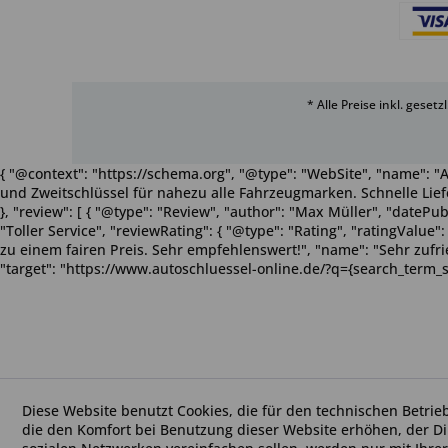
* Alle Preise inkl. geset
{ "@context": "https://schema.org", "@type": "WebSite", "name": "A
und Zweitschlüssel für nahezu alle Fahrzeugmarken. Schnelle Liefe
}, "review": [ { "@type": "Review", "author": "Max Müller", "dateP
"Toller Service", "reviewRating": { "@type": "Rating", "ratingValue
zu einem fairen Preis. Sehr empfehlenswert!", "name": "Sehr zufriede
"target": "https://www.autoschluessel-online.de/?q={search_term_s
Diese Website benutzt Cookies, die für den technischen Betrie
die den Komfort bei Benutzung dieser Website erhöhen, der D