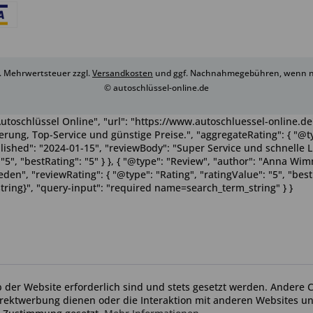
zl. Mehrwertsteuer zzgl.
Versandkosten
und ggf. Nachnahmegebühren, wenn ni
© autoschlüssel-online.de
utoschlüssel Online", "url": "https://www.autoschluessel-online.de"
rung, Top-Service und günstige Preise.", "aggregateRating": { "@ty
ublished": "2024-01-15", "reviewBody": "Super Service und schnelle 
": "5", "bestRating": "5" } }, { "@type": "Review", "author": "Anna 
n", "reviewRating": { "@type": "Rating", "ratingValue": "5", "bestRa
tring}", "query-input": "required name=search_term_string" } }
b der Website erforderlich sind und stets gesetzt werden. Andere C
irektwerbung dienen oder die Interaktion mit anderen Websites u