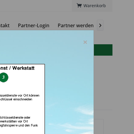
Warenkorb
takt
Partner-Login
Partner werden
Magazin

×
info(at)autoschluessel-online.de
lt bei Meister Grüner
n München)
dlerprofil