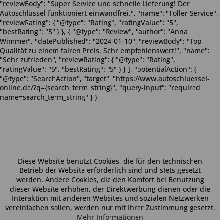
"reviewBody": "Super Service und schnelle Lieferung! Der
Autoschlüssel funktioniert einwandfrei.", "name": "Toller Service",
"reviewRating": { "@type": "Rating", "ratingValue": "5",
"bestRating": "5" } }, { "@type": "Review", "author": "Anna
Wimmer", "datePublished": "2024-01-10", "reviewBody": "Top
Qualität zu einem fairen Preis. Sehr empfehlenswert!", "name":
"Sehr zufrieden", "reviewRating": { "@type": "Rating",
"ratingValue": "5", "bestRating": "5" } } ], "potentialAction": {
"@type": "SearchAction", "target": "https://www.autoschluessel-
online.de/?q={search_term_string}", "query-input": "required
name=search_term_string" } }
Diese Website benutzt Cookies, die für den technischen
Betrieb der Website erforderlich sind und stets gesetzt
werden. Andere Cookies, die den Komfort bei Benutzung
dieser Website erhöhen, der Direktwerbung dienen oder die
Interaktion mit anderen Websites und sozialen Netzwerken
vereinfachen sollen, werden nur mit Ihrer Zustimmung gesetzt.
Mehr Informationen