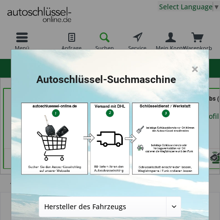
Select Language
▼
Menü
Anfrage
Suchen
Service
Mein Konto
Warenkorb
×
hohe Kundenzufriedenheit
Autoschlüssel-Suchmaschine
Demuro Schuh &
Schlüssel- u. DL Service
Schlüssel Jacobs (
Schlüsseldienst (in
(in Dresden)
Krefeld)
Grevenbroich)
Händlerprofil
Händlerprofil
Händlerprofil
Übersicht
Autoschlüsselgehäuse und Zubehör