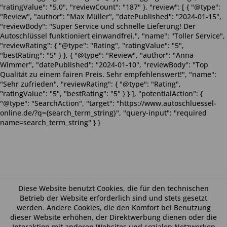
"ratingValue": "5.0", "reviewCount": "187" }, "review": [ { "@type":
"Review", "author": "Max Müller", "datePublished": "2024-01-15",
"reviewBody": "Super Service und schnelle Lieferung! Der
Autoschlüssel funktioniert einwandfrei.", "name": "Toller Service",
"reviewRating": { "@type": "Rating", "ratingValue": "5",
"bestRating": "5" } }, { "@type": "Review", "author": "Anna
Wimmer", "datePublished": "2024-01-10", "reviewBody": "Top
Qualität zu einem fairen Preis. Sehr empfehlenswert!", "name":
"Sehr zufrieden", "reviewRating": { "@type": "Rating",
"ratingValue": "5", "bestRating": "5" } } ], "potentialAction": {
"@type": "SearchAction", "target": "https://www.autoschluessel-
online.de/?q={search_term_string}", "query-input": "required
name=search_term_string" } }
Diese Website benutzt Cookies, die für den technischen
Betrieb der Website erforderlich sind und stets gesetzt
werden. Andere Cookies, die den Komfort bei Benutzung
dieser Website erhöhen, der Direktwerbung dienen oder die
Interaktion mit anderen Websites und sozialen Netzwerken