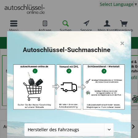
Select Language
▼
Menü
Anfrage
Suchen
Service
Mein Konto
Warenkorb
×
hohe Kundenzufriedenheit
Autoschlüssel-Suchmaschine
Schuh und
Autoschlüssel Hamburg
Aba Schlüssel &
Schlüsseldienst Bernd
(in Hamburg)
Sicherheitstechnik G
Schutte im Kaufpark (in
GmbH (in Karlsruh
Händlerprofil
Göttingen)
Händlerprofil
Händlerprofil
Range Rover Sport
Autoschlüssel mit Funk