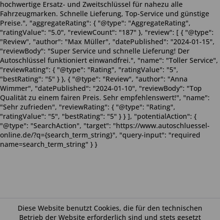
hochwertige Ersatz- und Zweitschlüssel für nahezu alle
Fahrzeugmarken. Schnelle Lieferung, Top-Service und günstige
Preise.", "aggregateRating": { "@type": "AggregateRating",
"ratingValue": "5.0", "reviewCount": "187" }, "review": [ { "@type":
"Review", "author": "Max Müller", "datePublished": "2024-01-15",
"reviewBody": "Super Service und schnelle Lieferung! Der
Autoschlüssel funktioniert einwandfrei.", "name": "Toller Service",
"reviewRating": { "@type": "Rating", "ratingValue": "5",
"bestRating": "5" } }, { "@type": "Review", "author": "Anna
Wimmer", "datePublished": "2024-01-10", "reviewBody": "Top
Qualität zu einem fairen Preis. Sehr empfehlenswert!", "name":
"Sehr zufrieden", "reviewRating": { "@type": "Rating",
"ratingValue": "5", "bestRating": "5" } } ], "potentialAction": {
"@type": "SearchAction", "target": "https://www.autoschluessel-
online.de/?q={search_term_string}", "query-input": "required
name=search_term_string" } }
Diese Website benutzt Cookies, die für den technischen
Betrieb der Website erforderlich sind und stets gesetzt