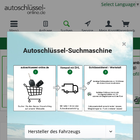
Select Language
▼
Menü
Anfrage
Suchen
Service
Mein Konto
Warenkorb
×
hohe Kundenzufriedenheit
Autoschlüssel-Suchmaschine
Freiburger
Jacks
Autoschlüssel Hamb
Schlüsseldienst GmbH
Sicherheitstechnik &
(in Hamburg)
(in Freiburg)
Schlüsseldienst (in
Händlerprofil
Berlin)
Händlerprofil
Händlerprofil
Übersicht
Autoschlüssel mit Funk