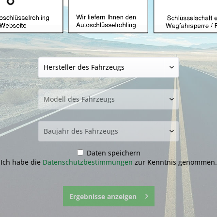
Alternativ-Funkau
Lexus
ab 44,99 € *
4
inkl. MwSt.
zzgl. Versandkosten
Bitte wähl
1. Auswahl Fahrzeug und Tast
Bitte wählen Sie das richtige 
darauf, dass Sie die richtige A
Daten speichern
Ich habe die
Datenschutzbestimmungen
zur Kenntnis genommen.
Ergebnisse anzeigen