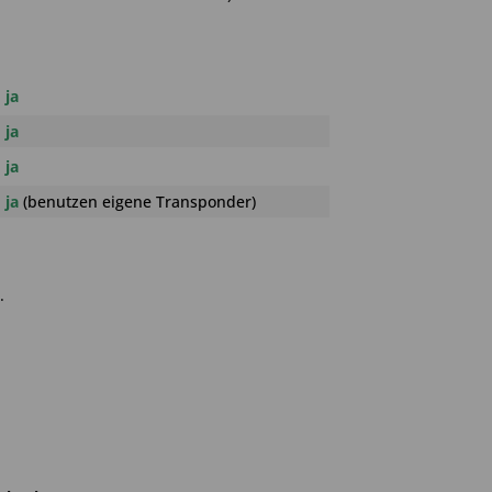
ja
ja
ja
ja
(benutzen eigene Transponder)
.