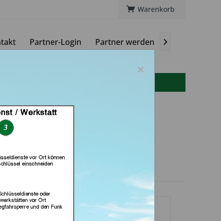
Warenkorb
takt
Partner-Login
Partner werden
Magazin

×
info(at)autoschluessel-online.de
chlüsseldienst Brkic,
iersbowsky GbR (in
uppertal)
dlerprofil