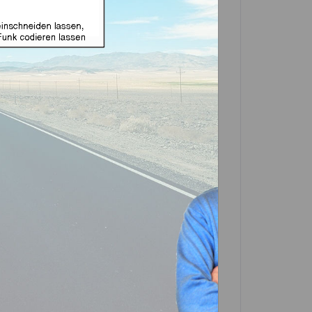
toschlüssel geeignet für
9,99 € *
(
10
% gespart)
e zuerst eine Variante
enanzahl Lexus:
Modell und Baujahr aus. Achten Sie außerdem
nzahl der Tasten auswählen.
In den
Warenkorb