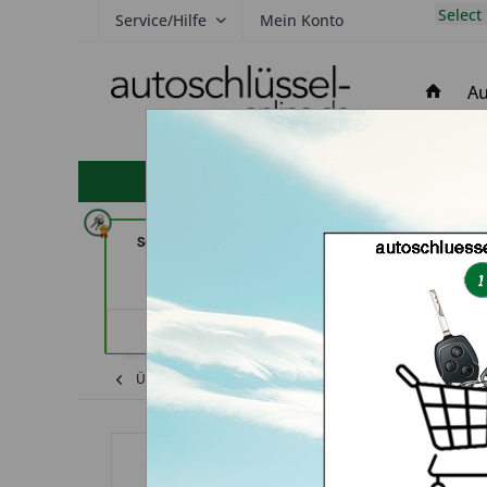
Select
Service/Hilfe
Mein Konto
Au
hohe Kundenzufriedenheit
Schlüssel- u. DL Service (in
Secura Tec GmbH
Dresden)
Floß
Händlerprofil
Händler
Übersicht
Lexus
GS300
Alternativ-