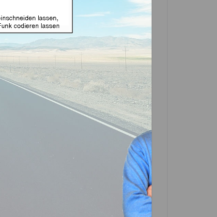
gnet für Lexus
ukt)
 *
(
13,34
% gespart)
In den
Warenkorb
Artikel?
Bewerten
-0705