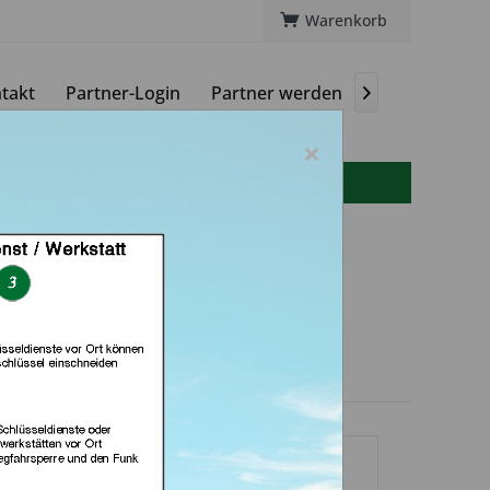
Warenkorb
takt
Partner-Login
Partner werden
Magazin

×
info(at)autoschluessel-online.de
Autoschlüssel (in
Berlin)
dlerprofil
rvices hinterlegt