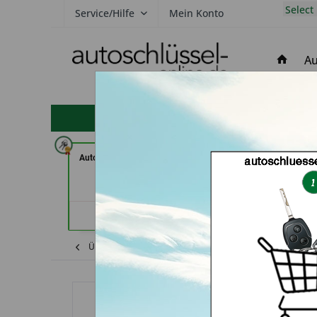
Select
Service/Hilfe
Mein Konto
Au
hohe Kundenzufriedenheit
Autohaus Patz GmbH (in Rot am
AutoSchlüssel Ber
See)
Händler
Händlerprofil
Übersicht
Lexus
GS300
Autoschlüs