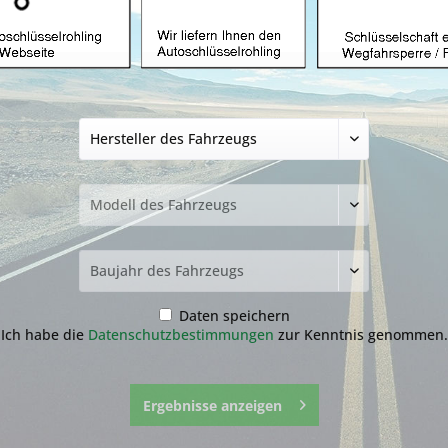
Notschlüssel geei
(Aftermarket Prod
12,99 € *
14,99 €
inkl. MwSt.
zzgl. Versandkosten
Lieferzeit ca. 1-3 Werktage
Fragen zum 
Merken
Daten speichern
Artikel-Nr.:
31.1
Ich habe die
Datenschutzbestimmungen
zur Kenntnis genommen.
Ergebnisse anzeigen