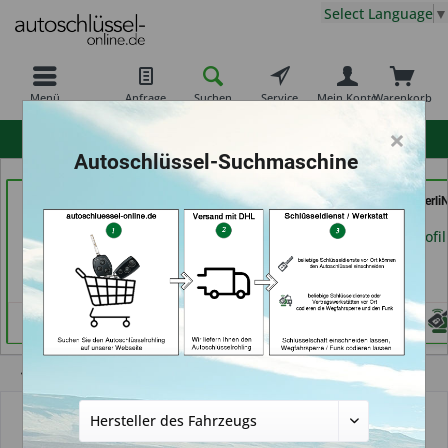
Select Language
▼
Menü
Anfrage
Suchen
Service
Mein Konto
Warenkorb
×
hohe Kundenzufriedenheit
Autoschlüssel-Suchmaschine
Calenberger
Autoschlüssel Hamburg
AutoSchlüssel BerliN
Schlüssedienst (in
(in Hamburg)
Berlin)
Hannover)
Händlerprofil
Händlerprofil
Händlerprofil
Übersicht
Autoschlüsselgehäuse und Zubehör