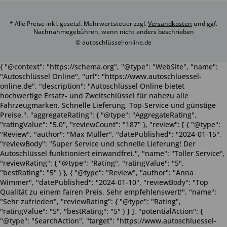
* Alle Preise inkl. gesetzl. Mehrwertsteuer zzgl.
Versandkosten
und ggf.
Nachnahmegebühren, wenn nicht anders beschrieben
© autoschlüssel-online.de
{ "@context": "https://schema.org", "@type": "WebSite", "name":
"Autoschlüssel Online", "url": "https://www.autoschluessel-
online.de", "description": "Autoschlüssel Online bietet
hochwertige Ersatz- und Zweitschlüssel für nahezu alle
Fahrzeugmarken. Schnelle Lieferung, Top-Service und günstige
Preise.", "aggregateRating": { "@type": "AggregateRating",
"ratingValue": "5.0", "reviewCount": "187" }, "review": [ { "@type":
"Review", "author": "Max Müller", "datePublished": "2024-01-15",
"reviewBody": "Super Service und schnelle Lieferung! Der
Autoschlüssel funktioniert einwandfrei.", "name": "Toller Service",
"reviewRating": { "@type": "Rating", "ratingValue": "5",
"bestRating": "5" } }, { "@type": "Review", "author": "Anna
Wimmer", "datePublished": "2024-01-10", "reviewBody": "Top
Qualität zu einem fairen Preis. Sehr empfehlenswert!", "name":
"Sehr zufrieden", "reviewRating": { "@type": "Rating",
"ratingValue": "5", "bestRating": "5" } } ], "potentialAction": {
"@type": "SearchAction", "target": "https://www.autoschluessel-