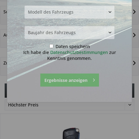
Schlüsselzubehör
Autoschlüssel nicht gefunden?
Daten speichern
Ich habe die
Datenschutzbestimmungen
zur
Kenntnis genommen.
Zurück zur Übersicht
Ergebnisse anzeigen
Filtern