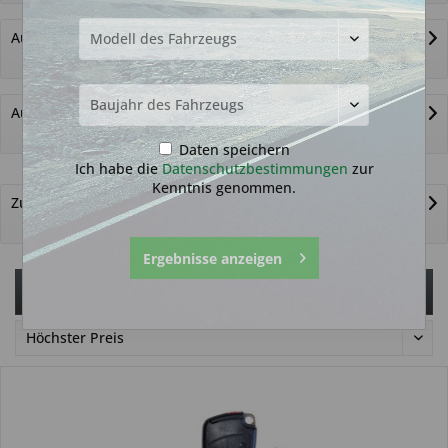
Autoschlüsselgehäuse und Zubehör
Autoschlüssel nicht gefunden?
Daten speichern
Ich habe die
Datenschutzbestimmungen
zur
Kenntnis genommen.
Zurück zur Übersicht
Ergebnisse anzeigen
Filtern