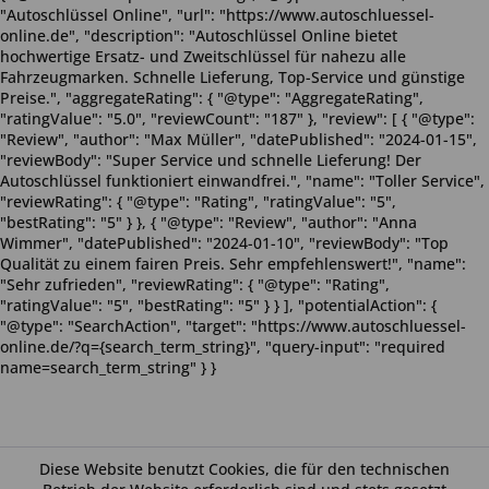
"Autoschlüssel Online", "url": "https://www.autoschluessel-
online.de", "description": "Autoschlüssel Online bietet
hochwertige Ersatz- und Zweitschlüssel für nahezu alle
Fahrzeugmarken. Schnelle Lieferung, Top-Service und günstige
Preise.", "aggregateRating": { "@type": "AggregateRating",
"ratingValue": "5.0", "reviewCount": "187" }, "review": [ { "@type":
"Review", "author": "Max Müller", "datePublished": "2024-01-15",
"reviewBody": "Super Service und schnelle Lieferung! Der
Autoschlüssel funktioniert einwandfrei.", "name": "Toller Service",
"reviewRating": { "@type": "Rating", "ratingValue": "5",
"bestRating": "5" } }, { "@type": "Review", "author": "Anna
Wimmer", "datePublished": "2024-01-10", "reviewBody": "Top
Qualität zu einem fairen Preis. Sehr empfehlenswert!", "name":
"Sehr zufrieden", "reviewRating": { "@type": "Rating",
"ratingValue": "5", "bestRating": "5" } } ], "potentialAction": {
"@type": "SearchAction", "target": "https://www.autoschluessel-
online.de/?q={search_term_string}", "query-input": "required
name=search_term_string" } }
Diese Website benutzt Cookies, die für den technischen