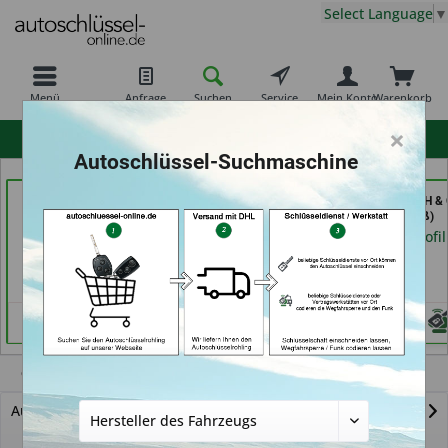
Select Language
▼
Menü
Anfrage
Suchen
Service
Mein Konto
Warenkorb
×
hohe Kundenzufriedenheit
Autoschlüssel-Suchmaschine
Key Tec GmbH (in
Schlüsseldienst
Secura Tec GmbH & 
Grevenbroich)
Zimmermann (in
KG (in Floß)
Würzburg)
Händlerprofil
Händlerprofil
Händlerprofil
CLS-Klasse
Autoschlüssel mit Funk