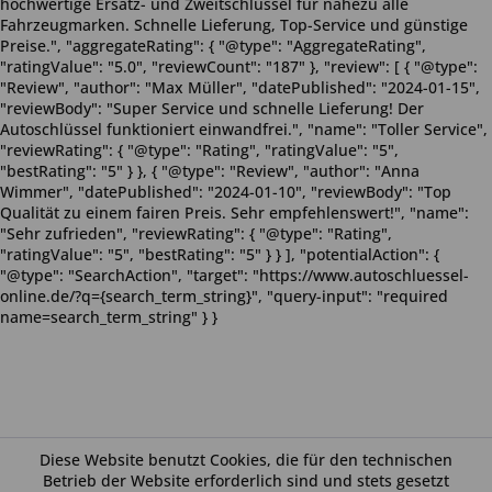
hochwertige Ersatz- und Zweitschlüssel für nahezu alle
Fahrzeugmarken. Schnelle Lieferung, Top-Service und günstige
Preise.", "aggregateRating": { "@type": "AggregateRating",
"ratingValue": "5.0", "reviewCount": "187" }, "review": [ { "@type":
"Review", "author": "Max Müller", "datePublished": "2024-01-15",
"reviewBody": "Super Service und schnelle Lieferung! Der
Autoschlüssel funktioniert einwandfrei.", "name": "Toller Service",
"reviewRating": { "@type": "Rating", "ratingValue": "5",
"bestRating": "5" } }, { "@type": "Review", "author": "Anna
Wimmer", "datePublished": "2024-01-10", "reviewBody": "Top
Qualität zu einem fairen Preis. Sehr empfehlenswert!", "name":
"Sehr zufrieden", "reviewRating": { "@type": "Rating",
"ratingValue": "5", "bestRating": "5" } } ], "potentialAction": {
"@type": "SearchAction", "target": "https://www.autoschluessel-
online.de/?q={search_term_string}", "query-input": "required
name=search_term_string" } }
Diese Website benutzt Cookies, die für den technischen
Betrieb der Website erforderlich sind und stets gesetzt