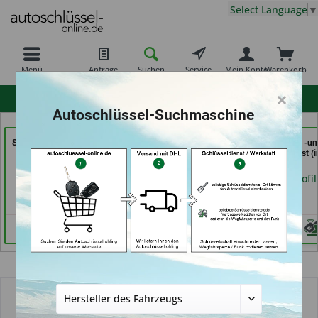
Select Language
▼
Menü
Anfrage
Suchen
Service
Mein Konto
Warenkorb
×
hohe Kundenzufriedenheit
Autoschlüssel-Suchmaschine
Schlüssel- u. DL Service
Schuh-Schlüsseldienst
In Time Schuh -u
(in Dresden)
BEKASCHO; Im-
Schlüsseldienst (i
Kaufland (in Worms)
Coburg)
Händlerprofil
Händlerprofil
Händlerprofil
Übersicht
Autoschlüssel ohne Funk