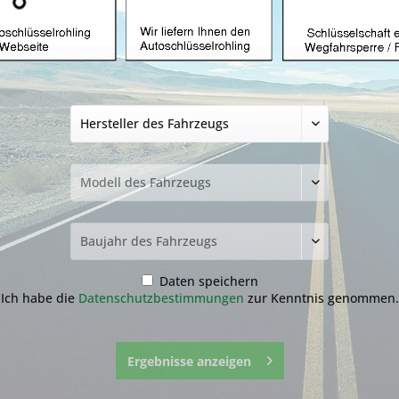
Autoschlüssel ohn
Nissan mit ID60 
Produkt)
34,99 € *
inkl. MwSt.
zzgl. Versandkosten
Lieferzeit ca. 1-3 Werktage
NEU: Kompletten Autoschlüssel 
nachmachen lassen:
Der genaue Ablauf befindet sich
runter.
Daten speichern
Ich habe die
Datenschutzbestimmungen
zur Kenntnis genommen.
Ergebnisse anzeigen