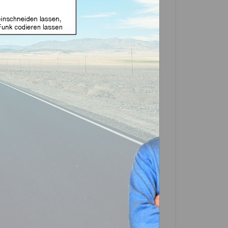
e Funk geeignet für
und NSN11 (Aftermarket
in einer Partner-Filiale deiner Nähe
 in der Beschreibung. Scrolle einfach
In den
Warenkorb