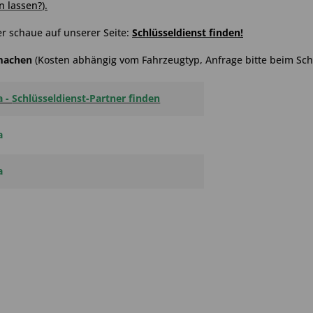
n lassen?
).
r schaue auf unserer Seite:
Schlüsseldienst finden
!
hmachen
(Kosten abhängig vom Fahrzeugtyp, Anfrage bitte beim Schl
a -
Schlüsseldienst-Partner finden
a
a