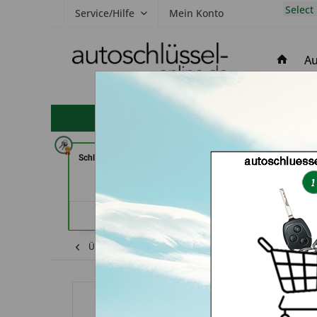
Select
Service/Hilfe
Mein Konto
Au
hohe Kundenzufriedenheit
Schlüsseldienst Zimmermann (in
In Time Sc
Würzburg)
Schlüsseldienst
Händlerprofil
Händler
Übersicht
Nissan
Micra
Autoschlüs