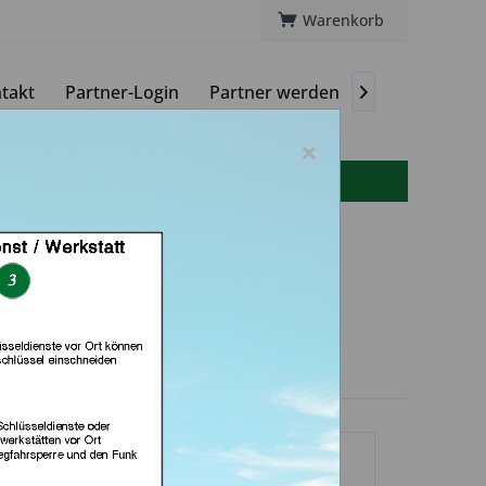
Warenkorb
takt
Partner-Login
Partner werden
Magazin

×
info(at)autoschluessel-online.de
lt bei Meister Grüner
n München)
dlerprofil