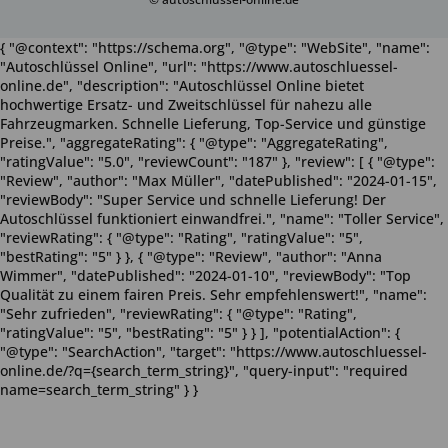
{ "@context": "https://schema.org", "@type": "WebSite", "name":
"Autoschlüssel Online", "url": "https://www.autoschluessel-
online.de", "description": "Autoschlüssel Online bietet
hochwertige Ersatz- und Zweitschlüssel für nahezu alle
Fahrzeugmarken. Schnelle Lieferung, Top-Service und günstige
Preise.", "aggregateRating": { "@type": "AggregateRating",
"ratingValue": "5.0", "reviewCount": "187" }, "review": [ { "@type":
"Review", "author": "Max Müller", "datePublished": "2024-01-15",
"reviewBody": "Super Service und schnelle Lieferung! Der
Autoschlüssel funktioniert einwandfrei.", "name": "Toller Service",
"reviewRating": { "@type": "Rating", "ratingValue": "5",
"bestRating": "5" } }, { "@type": "Review", "author": "Anna
Wimmer", "datePublished": "2024-01-10", "reviewBody": "Top
Qualität zu einem fairen Preis. Sehr empfehlenswert!", "name":
"Sehr zufrieden", "reviewRating": { "@type": "Rating",
"ratingValue": "5", "bestRating": "5" } } ], "potentialAction": {
"@type": "SearchAction", "target": "https://www.autoschluessel-
online.de/?q={search_term_string}", "query-input": "required
name=search_term_string" } }