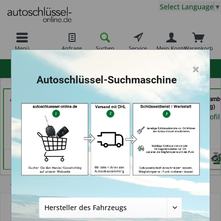
Select Language
▼
Menü
Anfrage
Suchen
Service
Mein Konto
Warenkorb
×
hohe Kundenzufriedenheit
Autoschlüssel-Suchmaschine
AutoAufsperrer (in Bad
RAPID Service (in
Autoschlüssel Hamb
Arolsen)
Fellbach)
(in Hamburg)
Händlerprofil
Händlerprofil
Händlerprofil
Übersicht
Autoschlüssel mit Funk