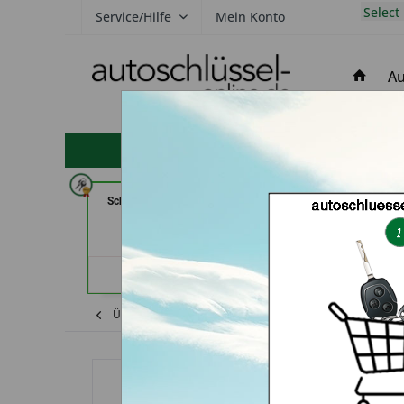
Select
Service/Hilfe
Mein Konto
Au
hohe Kundenzufriedenheit
Schlüsseldienst Possienke (in
Aba Schlü
Bremen)
Sicherheitstechnik
Karlsr
Händlerprofil
Händler
Übersicht
Opel
Agila
Autoschlüssel