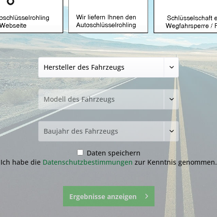
Autoschlüssel ohn
mit ID46 und HU1
Produkt)
34,99 € *
inkl. MwSt.
zzgl. Versandkosten
Lieferzeit ca. 1-3 Werktage
Fragen zum 
Merken
Daten speichern
Ich habe die
Datenschutzbestimmungen
zur Kenntnis genommen.
Artikel-Nr.:
6.1-
Ergebnisse anzeigen