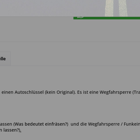
Über WhatsApp anfrage
lle
inen Autoschlüssel (kein Original). Es ist eine Wegfahrsperre (Tr
 lassen
(
Was bedeutet einfräsen?
)
und die Wegfahrsperre / Funkein
n lassen?
).