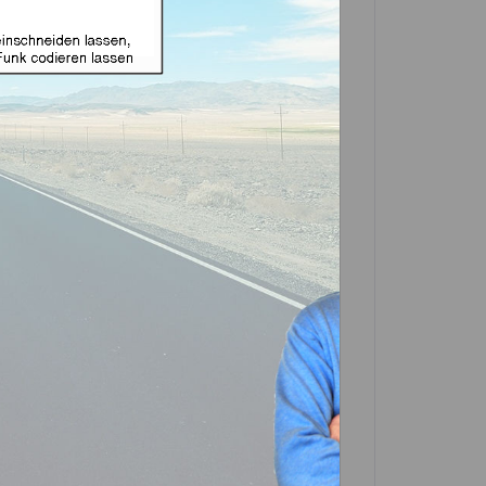
e Funk geeignet für Opel
33R (Aftermarket
In den
Warenkorb
Artikel?
Bewerten
0065_2-0008