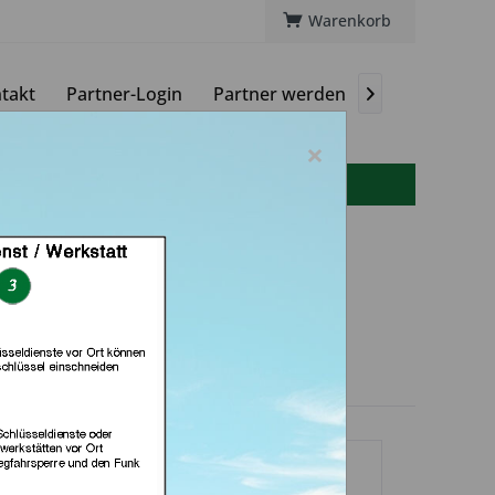
Warenkorb
takt
Partner-Login
Partner werden
Magazin

×
info(at)autoschluessel-online.de
H (in Grevenbroich)
dlerprofil