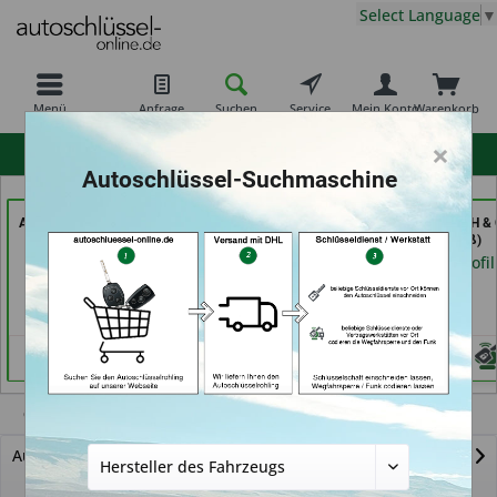
Select Language
▼
Menü
Anfrage
Suchen
Service
Mein Konto
Warenkorb
×
hohe Kundenzufriedenheit
Autoschlüssel-Suchmaschine
AutoSchlüssel BerliN (in
Schlüssel-Welt bei
Secura Tec GmbH & 
Berlin)
Meister Grüner (in
KG (in Floß)
München)
Händlerprofil
Händlerprofil
Händlerprofil
Cabrio
Autoschlüssel mit Funk