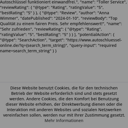
Autoschlüssel funktioniert einwandfrei.", "name": "Toller Service",
"reviewRating": { "@type": "Rating", "ratingValue": "5",
"bestRating": "5" } }, { "@type": "Review", "author": "Anna
Wimmer", "datePublished": "2024-01-10", "reviewBody": "Top
Qualität zu einem fairen Preis. Sehr empfehlenswert!", "name":
"Sehr zufrieden", "reviewRating": { "@type": "Rating",
"ratingValue": "5", "bestRating": "5" } } ], "potentialAction": {
"@type": "SearchAction", "target": "https://www.autoschluessel-
online.de/?q={search_term_string}", "query-input": "required
name=search_term_string" } }
Diese Website benutzt Cookies, die für den technischen
Betrieb der Website erforderlich sind und stets gesetzt
werden. Andere Cookies, die den Komfort bei Benutzung
dieser Website erhöhen, der Direktwerbung dienen oder die
Interaktion mit anderen Websites und sozialen Netzwerken
vereinfachen sollen, werden nur mit Ihrer Zustimmung gesetzt.
Mehr Informationen