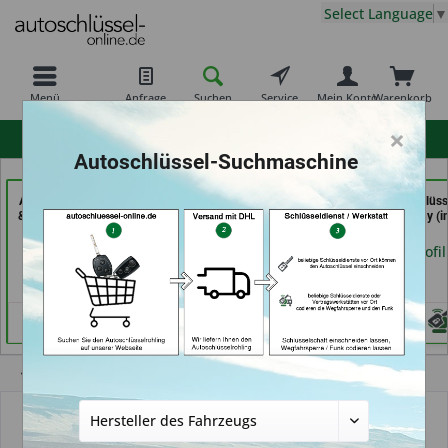
Select Language
▼
Menü
Anfrage
Suchen
Service
Mein Konto
Warenkorb
×
hohe Kundenzufriedenheit
Autoschlüssel-Suchmaschine
AKYÜZ Schlüsseldienst
der Schlüssel Service
Schuh und Schlüss
& Sicherheitstechnik (in
Moos (in Märstetten)
Profi Dschurny (i
Maintal)
Rosdorf)
Händlerprofil
Händlerprofil
Händlerprofil
Übersicht
Autoschlüsselgehäuse und Zubehör