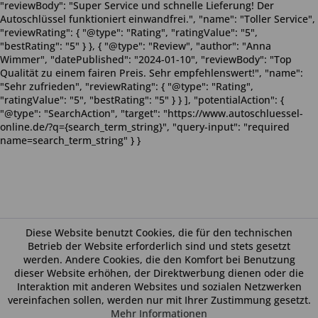
"reviewBody": "Super Service und schnelle Lieferung! Der
Autoschlüssel funktioniert einwandfrei.", "name": "Toller Service",
"reviewRating": { "@type": "Rating", "ratingValue": "5",
"bestRating": "5" } }, { "@type": "Review", "author": "Anna
Wimmer", "datePublished": "2024-01-10", "reviewBody": "Top
Qualität zu einem fairen Preis. Sehr empfehlenswert!", "name":
"Sehr zufrieden", "reviewRating": { "@type": "Rating",
"ratingValue": "5", "bestRating": "5" } } ], "potentialAction": {
"@type": "SearchAction", "target": "https://www.autoschluessel-
online.de/?q={search_term_string}", "query-input": "required
name=search_term_string" } }
Diese Website benutzt Cookies, die für den technischen
Betrieb der Website erforderlich sind und stets gesetzt
werden. Andere Cookies, die den Komfort bei Benutzung
dieser Website erhöhen, der Direktwerbung dienen oder die
Interaktion mit anderen Websites und sozialen Netzwerken
vereinfachen sollen, werden nur mit Ihrer Zustimmung gesetzt.
Mehr Informationen