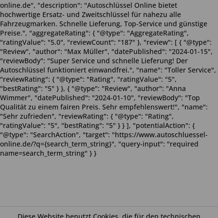
online.de", "description": "Autoschlüssel Online bietet
hochwertige Ersatz- und Zweitschlüssel für nahezu alle
Fahrzeugmarken. Schnelle Lieferung, Top-Service und günstige
Preise.", "aggregateRating": { "@type": "AggregateRating",
"ratingValue": "5.0", "reviewCount": "187" }, "review": [ { "@type":
"Review", "author": "Max Müller", "datePublished": "2024-01-15",
"reviewBody": "Super Service und schnelle Lieferung! Der
Autoschlüssel funktioniert einwandfrei.", "name": "Toller Service",
"reviewRating": { "@type": "Rating", "ratingValue": "5",
"bestRating": "5" } }, { "@type": "Review", "author": "Anna
Wimmer", "datePublished": "2024-01-10", "reviewBody": "Top
Qualität zu einem fairen Preis. Sehr empfehlenswert!", "name":
"Sehr zufrieden", "reviewRating": { "@type": "Rating",
"ratingValue": "5", "bestRating": "5" } } ], "potentialAction": {
"@type": "SearchAction", "target": "https://www.autoschluessel-
online.de/?q={search_term_string}", "query-input": "required
name=search_term_string" } }
Diese Website benutzt Cookies, die für den technischen