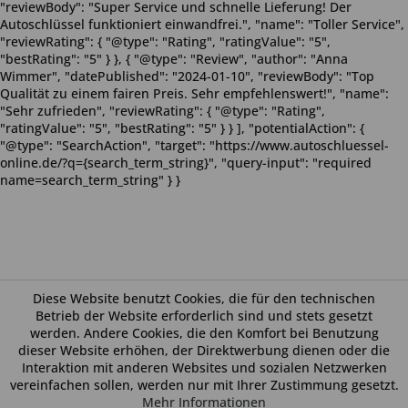
"reviewBody": "Super Service und schnelle Lieferung! Der
Autoschlüssel funktioniert einwandfrei.", "name": "Toller Service",
"reviewRating": { "@type": "Rating", "ratingValue": "5",
"bestRating": "5" } }, { "@type": "Review", "author": "Anna
Wimmer", "datePublished": "2024-01-10", "reviewBody": "Top
Qualität zu einem fairen Preis. Sehr empfehlenswert!", "name":
"Sehr zufrieden", "reviewRating": { "@type": "Rating",
"ratingValue": "5", "bestRating": "5" } } ], "potentialAction": {
"@type": "SearchAction", "target": "https://www.autoschluessel-
online.de/?q={search_term_string}", "query-input": "required
name=search_term_string" } }
Diese Website benutzt Cookies, die für den technischen
Betrieb der Website erforderlich sind und stets gesetzt
werden. Andere Cookies, die den Komfort bei Benutzung
dieser Website erhöhen, der Direktwerbung dienen oder die
Interaktion mit anderen Websites und sozialen Netzwerken
vereinfachen sollen, werden nur mit Ihrer Zustimmung gesetzt.
Mehr Informationen