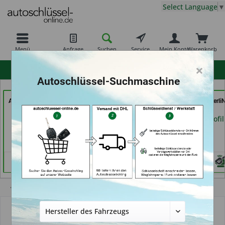
Select Language
▼
Menü
Anfrage
Suchen
Service
Mein Konto
Warenkorb
×
hohe Kundenzufriedenheit
Autoschlüssel-Suchmaschine
Autoschlüssel Hamburg
Service Punkt (in
AutoSchlüssel BerliN
(in Hamburg)
Bremen)
Berlin)
Händlerprofil
Händlerprofil
Händlerprofil
Übersicht
Autoschlüsselgehäuse und Zubehör