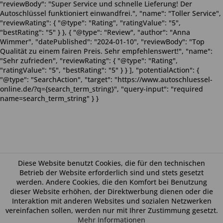
"reviewBody": "Super Service und schnelle Lieferung! Der
Autoschlüssel funktioniert einwandfrei.", "name": "Toller Service",
"reviewRating": { "@type": "Rating", "ratingValue": "5",
"bestRating": "5" } }, { "@type": "Review", "author": "Anna
Wimmer", "datePublished": "2024-01-10", "reviewBody": "Top
Qualität zu einem fairen Preis. Sehr empfehlenswert!", "name":
"Sehr zufrieden", "reviewRating": { "@type": "Rating",
"ratingValue": "5", "bestRating": "5" } } ], "potentialAction": {
"@type": "SearchAction", "target": "https://www.autoschluessel-
online.de/?q={search_term_string}", "query-input": "required
name=search_term_string" } }
Diese Website benutzt Cookies, die für den technischen
Betrieb der Website erforderlich sind und stets gesetzt
werden. Andere Cookies, die den Komfort bei Benutzung
dieser Website erhöhen, der Direktwerbung dienen oder die
Interaktion mit anderen Websites und sozialen Netzwerken
vereinfachen sollen, werden nur mit Ihrer Zustimmung gesetzt.
Mehr Informationen