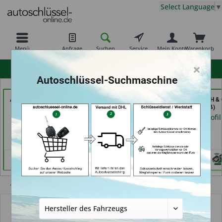
Select Language
▼
Menü
Anfrage
Suchen
Service
Mein Konto
Warenkorb
×
hohe Kundenzufriedenheit
Autoschlüssel-Suchmaschine
AutoAufsperrer (in Bad
Bergischer
Secura Tec GmbH & 
Arolsen)
Schlüsseldienst Brkic,
KG (in Floß)
Brkic & Wiersbowsky
Händlerprofil
Händlerprofil
GbR (in Wuppertal)
Händlerprofil
Übersicht
Autoschlüsselgehäuse und Zubehör