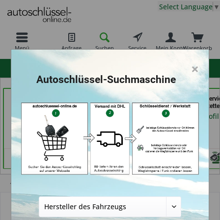
Select Language
▼
Menü
Anfrage
Suchen
Service
Mein Konto
Warenkorb
×
hohe Kundenzufriedenheit
Autoschlüssel-Suchmaschine
Autohaus Patz GmbH
Aba Schlüssel &
der Schlüssel Servi
(in Rot am See)
Sicherheitstechnik Güler
Moos (in Märstette
GmbH (in Karlsruhe)
Händlerprofil
Händlerprofil
Händlerprofil
Übersicht
Autoschlüssel mit Funk