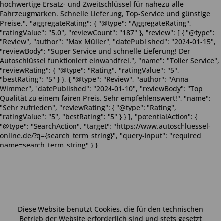
hochwertige Ersatz- und Zweitschlüssel für nahezu alle
Fahrzeugmarken. Schnelle Lieferung, Top-Service und günstige
Preise.", "aggregateRating": { "@type": "AggregateRating",
"ratingValue": "5.0", "reviewCount": "187" }, "review": [ { "@type":
"Review", "author": "Max Müller", "datePublished": "2024-01-15",
"reviewBody": "Super Service und schnelle Lieferung! Der
Autoschlüssel funktioniert einwandfrei.", "name": "Toller Service",
"reviewRating": { "@type": "Rating", "ratingValue": "5",
"bestRating": "5" } }, { "@type": "Review", "author": "Anna
Wimmer", "datePublished": "2024-01-10", "reviewBody": "Top
Qualität zu einem fairen Preis. Sehr empfehlenswert!", "name":
"Sehr zufrieden", "reviewRating": { "@type": "Rating",
"ratingValue": "5", "bestRating": "5" } } ], "potentialAction": {
"@type": "SearchAction", "target": "https://www.autoschluessel-
online.de/?q={search_term_string}", "query-input": "required
name=search_term_string" } }
Diese Website benutzt Cookies, die für den technischen
Betrieb der Website erforderlich sind und stets gesetzt