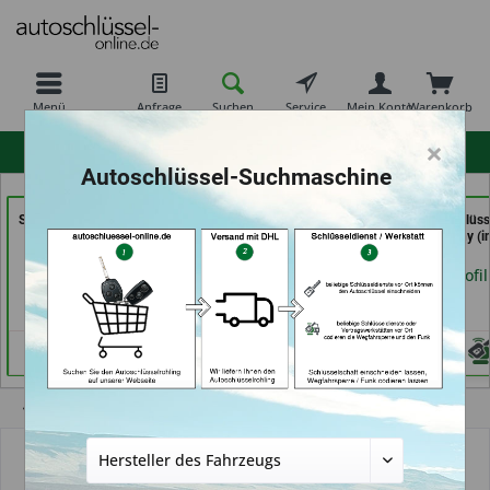
Menü
Anfrage
Suchen
Service
Mein Konto
Warenkorb
×
hohe Kundenzufriedenheit
Autoschlüssel-Suchmaschine
Schlüssel- u. DL Service
RAPID Service (in
Schuh und Schlüss
(in Dresden)
Fellbach)
Profi Dschurny (i
Rosdorf)
Händlerprofil
Händlerprofil
Händlerprofil
Übersicht
Autoschlüsselgehäuse und Zubehör