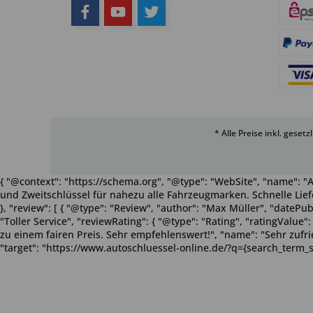
* Alle Preise inkl. geset
{ "@context": "https://schema.org", "@type": "WebSite", "name": "A
und Zweitschlüssel für nahezu alle Fahrzeugmarken. Schnelle Liefe
}, "review": [ { "@type": "Review", "author": "Max Müller", "dateP
"Toller Service", "reviewRating": { "@type": "Rating", "ratingValue
zu einem fairen Preis. Sehr empfehlenswert!", "name": "Sehr zufriede
"target": "https://www.autoschluessel-online.de/?q={search_term_s