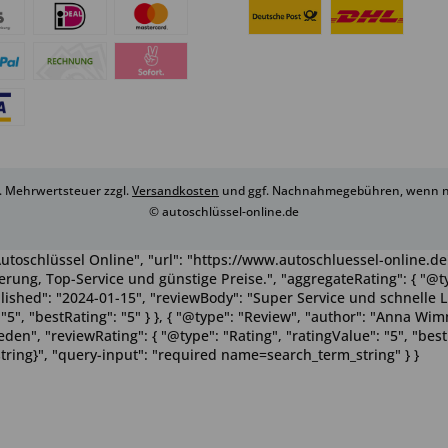
zl. Mehrwertsteuer zzgl.
Versandkosten
und ggf. Nachnahmegebühren, wenn ni
© autoschlüssel-online.de
utoschlüssel Online", "url": "https://www.autoschluessel-online.de"
rung, Top-Service und günstige Preise.", "aggregateRating": { "@ty
ublished": "2024-01-15", "reviewBody": "Super Service und schnelle 
": "5", "bestRating": "5" } }, { "@type": "Review", "author": "Anna 
n", "reviewRating": { "@type": "Rating", "ratingValue": "5", "bestRa
tring}", "query-input": "required name=search_term_string" } }