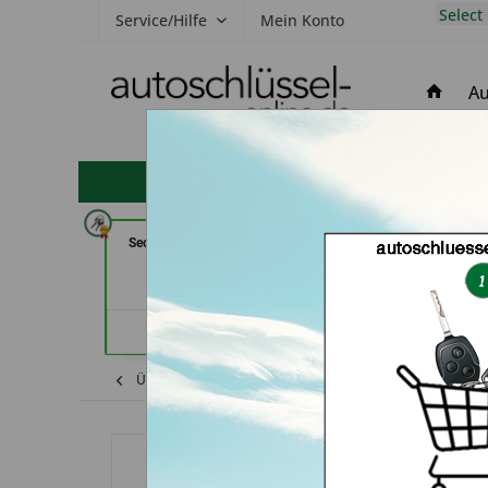
Select
Service/Hilfe
Mein Konto
Au
hohe Kundenzufriedenheit
Secura Tec GmbH & Co. KG (in
Schlüsseldienst 
Floß)
Breme
Händlerprofil
Händler
Übersicht
Shop
Ford
Funkschlüssel