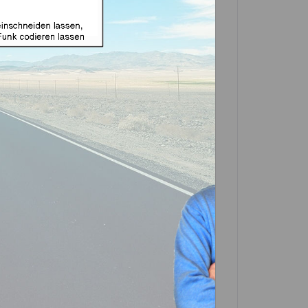
ignet für Ford 3 Tasten
rket Produkt)
e zuerst eine Variante
ID4C
GTI-Silca
In den
Warenkorb