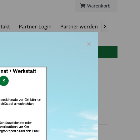
Warenkorb
takt
Partner-Login
Partner werden
Magazin

×
info(at)autoschluessel-online.de
Punkt (in Bremen)
dlerprofil