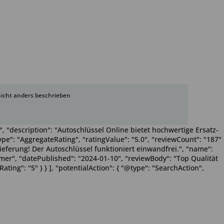
cht anders beschrieben
, "description": "Autoschlüssel Online bietet hochwertige Ersatz-
pe": "AggregateRating", "ratingValue": "5.0", "reviewCount": "187"
Lieferung! Der Autoschlüssel funktioniert einwandfrei.", "name":
Wimmer", "datePublished": "2024-01-10", "reviewBody": "Top Qualität
ting": "5" } } ], "potentialAction": { "@type": "SearchAction",