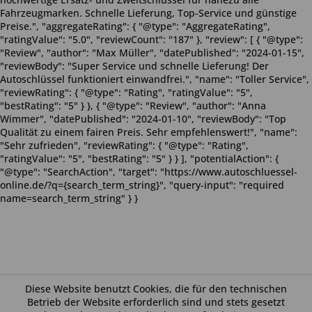
Fahrzeugmarken. Schnelle Lieferung, Top-Service und günstige
Preise.", "aggregateRating": { "@type": "AggregateRating",
"ratingValue": "5.0", "reviewCount": "187" }, "review": [ { "@type":
"Review", "author": "Max Müller", "datePublished": "2024-01-15",
"reviewBody": "Super Service und schnelle Lieferung! Der
Autoschlüssel funktioniert einwandfrei.", "name": "Toller Service",
"reviewRating": { "@type": "Rating", "ratingValue": "5",
"bestRating": "5" } }, { "@type": "Review", "author": "Anna
Wimmer", "datePublished": "2024-01-10", "reviewBody": "Top
Qualität zu einem fairen Preis. Sehr empfehlenswert!", "name":
"Sehr zufrieden", "reviewRating": { "@type": "Rating",
"ratingValue": "5", "bestRating": "5" } } ], "potentialAction": {
"@type": "SearchAction", "target": "https://www.autoschluessel-
online.de/?q={search_term_string}", "query-input": "required
name=search_term_string" } }
Diese Website benutzt Cookies, die für den technischen
Betrieb der Website erforderlich sind und stets gesetzt