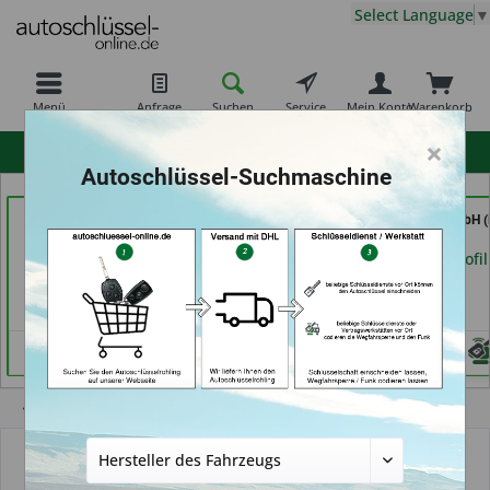
Select Language
▼
Menü
Anfrage
Suchen
Service
Mein Konto
Warenkorb
×
hohe Kundenzufriedenheit
Autoschlüssel-Suchmaschine
Autohaus Patz GmbH
Calenberger
Tayfun 2.0 GmbH (
(in Rot am See)
Schlüssedienst (in
Fürth)
Hannover)
Händlerprofil
Händlerprofil
Händlerprofil
Übersicht
Schlüssel