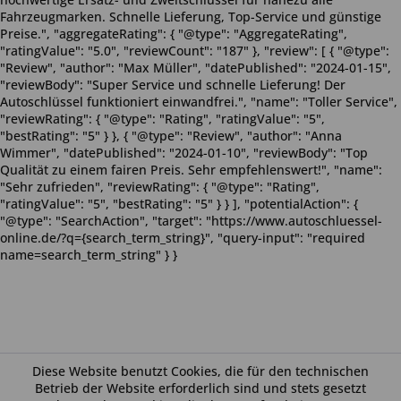
Fahrzeugmarken. Schnelle Lieferung, Top-Service und günstige
Preise.", "aggregateRating": { "@type": "AggregateRating",
"ratingValue": "5.0", "reviewCount": "187" }, "review": [ { "@type":
"Review", "author": "Max Müller", "datePublished": "2024-01-15",
"reviewBody": "Super Service und schnelle Lieferung! Der
Autoschlüssel funktioniert einwandfrei.", "name": "Toller Service",
"reviewRating": { "@type": "Rating", "ratingValue": "5",
"bestRating": "5" } }, { "@type": "Review", "author": "Anna
Wimmer", "datePublished": "2024-01-10", "reviewBody": "Top
Qualität zu einem fairen Preis. Sehr empfehlenswert!", "name":
"Sehr zufrieden", "reviewRating": { "@type": "Rating",
"ratingValue": "5", "bestRating": "5" } } ], "potentialAction": {
"@type": "SearchAction", "target": "https://www.autoschluessel-
online.de/?q={search_term_string}", "query-input": "required
name=search_term_string" } }
Diese Website benutzt Cookies, die für den technischen
Betrieb der Website erforderlich sind und stets gesetzt