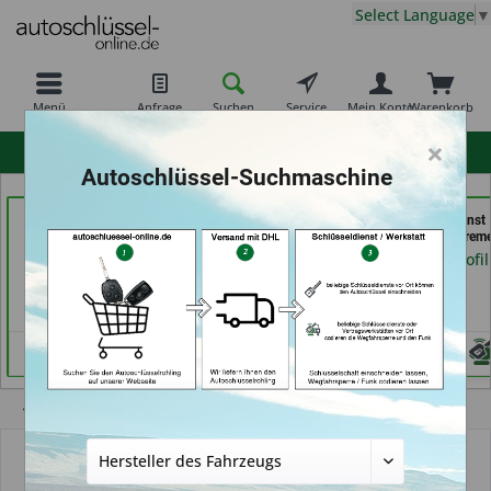
Select Language
▼
Menü
Anfrage
Suchen
Service
Mein Konto
Warenkorb
×
hohe Kundenzufriedenheit
Autoschlüssel-Suchmaschine
Tayfun 2.0 GmbH (in
TAYFUN 2.0 GmbH (in
Schlüsseldienst
Fürth)
Nürnberg)
Possienke (in Brem
Händlerprofil
Händlerprofil
Händlerprofil
Übersicht
Schlüssel