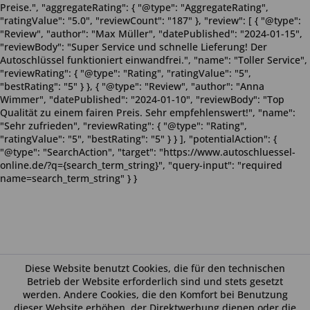
Preise.", "aggregateRating": { "@type": "AggregateRating",
"ratingValue": "5.0", "reviewCount": "187" }, "review": [ { "@type":
"Review", "author": "Max Müller", "datePublished": "2024-01-15",
"reviewBody": "Super Service und schnelle Lieferung! Der
Autoschlüssel funktioniert einwandfrei.", "name": "Toller Service",
"reviewRating": { "@type": "Rating", "ratingValue": "5",
"bestRating": "5" } }, { "@type": "Review", "author": "Anna
Wimmer", "datePublished": "2024-01-10", "reviewBody": "Top
Qualität zu einem fairen Preis. Sehr empfehlenswert!", "name":
"Sehr zufrieden", "reviewRating": { "@type": "Rating",
"ratingValue": "5", "bestRating": "5" } } ], "potentialAction": {
"@type": "SearchAction", "target": "https://www.autoschluessel-
online.de/?q={search_term_string}", "query-input": "required
name=search_term_string" } }
Diese Website benutzt Cookies, die für den technischen
Betrieb der Website erforderlich sind und stets gesetzt
werden. Andere Cookies, die den Komfort bei Benutzung
dieser Website erhöhen, der Direktwerbung dienen oder die