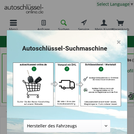
Select Language
▼
Menü
Anfrage
Suchen
Service
Mein Konto
Warenkorb
×
hohe Kundenzufriedenheit
Autoschlüssel-Suchmaschine
Service Punkt (in
Schuh und
Schlüssel Jacobs (
Bremen)
Schlüsseldienst Bernd
Krefeld)
Schutte im Kaufpark (in
Händlerprofil
Händlerprofil
Göttingen)
Händlerprofil
Übersicht
Funkschlüssel