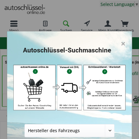
Select Language
▼
Menü
Anfrage
Suchen
Service
Mein Konto
Warenkorb
×
hohe Kundenzufriedenheit
Autoschlüssel-Suchmaschine
Shoes & Keys by Eski (in
TAYFUN 2.0 GmbH (in
RAPID Service (in
Erlangen)
Nürnberg)
Fellbach)
Händlerprofil
Händlerprofil
Händlerprofil
Übersicht
Autoschlüsselgehäuse und Zubehör