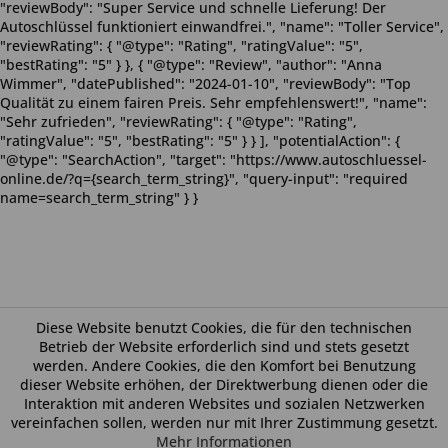
"reviewBody": "Super Service und schnelle Lieferung! Der
Autoschlüssel funktioniert einwandfrei.", "name": "Toller Service",
"reviewRating": { "@type": "Rating", "ratingValue": "5",
"bestRating": "5" } }, { "@type": "Review", "author": "Anna
Wimmer", "datePublished": "2024-01-10", "reviewBody": "Top
Qualität zu einem fairen Preis. Sehr empfehlenswert!", "name":
"Sehr zufrieden", "reviewRating": { "@type": "Rating",
"ratingValue": "5", "bestRating": "5" } } ], "potentialAction": {
"@type": "SearchAction", "target": "https://www.autoschluessel-
online.de/?q={search_term_string}", "query-input": "required
name=search_term_string" } }
Diese Website benutzt Cookies, die für den technischen
Betrieb der Website erforderlich sind und stets gesetzt
werden. Andere Cookies, die den Komfort bei Benutzung
dieser Website erhöhen, der Direktwerbung dienen oder die
Interaktion mit anderen Websites und sozialen Netzwerken
vereinfachen sollen, werden nur mit Ihrer Zustimmung gesetzt.
Mehr Informationen